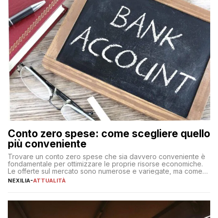
Conto zero spese: come scegliere quello
più conveniente
Trovare un conto zero spese che sia davvero conveniente è
fondamentale per ottimizzare le proprie risorse economiche.
Le offerte sul mercato sono numerose e variegate, ma come
individuare quella più adatta alle proprie esigenze senza
NEXILIA
-
ATTUALITÀ
incorrere in costi nascosti? Optare per un conto zero spese
significa eliminare le spese di gestione che spesso incidono
sul […]