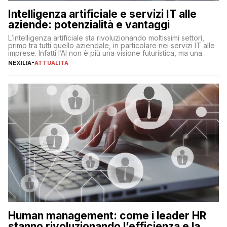
Intelligenza artificiale e servizi IT alle
aziende: potenzialità e vantaggi
L’intelligenza artificiale sta rivoluzionando moltissimi settori,
primo tra tutti quello aziendale, in particolare nei servizi IT alle
imprese. Infatti l’AI non è più una visione futuristica, ma una
realtà operativa che sta portando a un cambio significativo in
NEXILIA
-
ATTUALITÀ
ogni ambito. L’inserimento delle tecnologie di intelligenza
artificiale porta non solo all’ottimizzazione di diverse
operazioni, bensì comporta […]
Human management: come i leader HR
stanno rivoluzionando l’efficienza e la