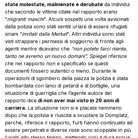
state molestate, malmenate e derubate
da individui
che secondo le vittime citate nel rapporto erano
“
migranti maschi
“. Alcuni sospetti una volta avvicinati
dalla polizia sono stati sentiti urlare di essere rifugiati
siriani “
invitati dalla Merkel
“. Altri individui sono stati
visti strappare i permessi di soggiorno di fronte agli
agenti mentre dicevano che
“non potete farci niente,
tanto ne avremo un nuovo domani”. Spiegel
riferisce
che nel rapporto non è specificato se questi
documenti fossero autentici o meno. Durante le
operazioni di sgombero della piazza la polizia è stata
bombardata con lanci di petardi e di bottiglie, una
situazione di guerriglia che l’agente autore del
rapporto dice
di non aver mai visto in 29 anni di
carriera
. La situazione non si è placata nemmeno
dopo che la polizia è riuscita a svuotare la Domplatz,
perché, riferisce il rapporto, furti hanno continuato ad
essere perpetrati e diverse risse sono scoppiate in più
luoghi allo stesso tempo, mettendo così a dura prova