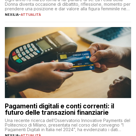
Donna diventa occasione di dibattito, riflessione, momento per
prendere una posizione e dar valore alla figura femminile nella
sua complessità e crucialità. A lanciare un messaggio “forte e
NEXILIA
-
ATTUALITÀ
chiaro” quest’anno è stato anche Pier Silvio Berlusconi,
amministratore delegato di Mediaset, che ha […]
Pagamenti digitali e conti correnti: il
futuro delle transazioni finanziarie
Una recente ricerca dell’Osservatorio Innovative Payments del
Politecnico di Milano, presentata nel corso del convegno “I
Pagamenti Digitali in Italia nel 2024”, ha evidenziato i dati
definitivi del primo semestre 2024 relativamente alle
NEXILIA
-
ATTUALITÀ