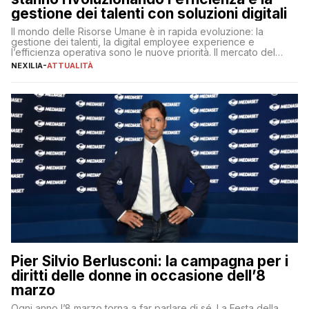
gestione dei talenti con soluzioni digitali
Il mondo delle Risorse Umane è in rapida evoluzione: la
gestione dei talenti, la digital employee experience e
l’efficienza operativa sono le nuove priorità. Il mercato del
lavoro, d’altra parte, è sempre più competitivo con una lotta
NEXILIA
-
ATTUALITÀ
per aggiudicarsi i talenti più validi che si intensifica e le
aspettative dei dipendenti in continua evoluzione. I […]
Pier Silvio Berlusconi: la campagna per i
diritti delle donne in occasione dell’8
marzo
Ogni anno l’8 marzo torna a far parlare di sé. La Festa della