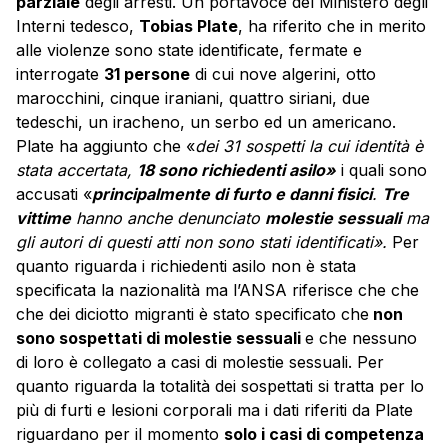
parziale
degli arresti. Un portavoce del Ministero degli
Interni tedesco,
Tobias Plate
, ha riferito che in merito
alle violenze sono state identificate, fermate e
interrogate
31 persone
di cui nove algerini, otto
marocchini, cinque iraniani, quattro siriani, due
tedeschi, un iracheno, un serbo ed un americano.
Plate ha aggiunto che «
dei 31 sospetti la cui identità è
stata accertata,
18 sono richiedenti asilo»
i quali sono
accusati «
principalmente di furto e danni fisici
.
Tre
vittime
hanno anche denunciato
molestie sessuali
ma
gli autori di questi atti non sono stati identificati».
Per
quanto riguarda i richiedenti asilo non è stata
specificata la nazionalità ma l’ANSA riferisce che che
che dei diciotto migranti è stato specificato che
non
sono sospettati di molestie sessuali
e che nessuno
di loro è collegato a casi di molestie sessuali. Per
quanto riguarda la totalità dei sospettati si tratta per lo
più di furti e lesioni corporali ma i dati riferiti da Plate
riguardano per il momento
solo i casi di competenza