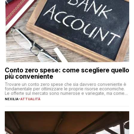
Conto zero spese: come scegliere quello
più conveniente
Trovare un conto zero spese che sia davvero conveniente è
fondamentale per ottimizzare le proprie risorse economiche.
Le offerte sul mercato sono numerose e variegate, ma come
individuare quella più adatta alle proprie esigenze senza
NEXILIA
-
ATTUALITÀ
incorrere in costi nascosti? Optare per un conto zero spese
significa eliminare le spese di gestione che spesso incidono
sul […]