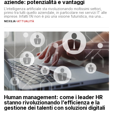
aziende: potenzialità e vantaggi
L’intelligenza artificiale sta rivoluzionando moltissimi settori,
primo tra tutti quello aziendale, in particolare nei servizi IT alle
imprese. Infatti l’AI non è più una visione futuristica, ma una
realtà operativa che sta portando a un cambio significativo in
NEXILIA
-
ATTUALITÀ
ogni ambito. L’inserimento delle tecnologie di intelligenza
artificiale porta non solo all’ottimizzazione di diverse
operazioni, bensì comporta […]
Human management: come i leader HR
stanno rivoluzionando l’efficienza e la
gestione dei talenti con soluzioni digitali