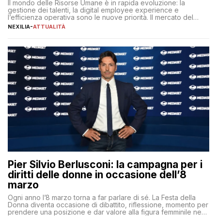
Il mondo delle Risorse Umane è in rapida evoluzione: la
gestione dei talenti, la digital employee experience e
l’efficienza operativa sono le nuove priorità. Il mercato del
lavoro, d’altra parte, è sempre più competitivo con una lotta
NEXILIA
-
ATTUALITÀ
per aggiudicarsi i talenti più validi che si intensifica e le
aspettative dei dipendenti in continua evoluzione. I […]
Pier Silvio Berlusconi: la campagna per i
diritti delle donne in occasione dell’8
marzo
Ogni anno l’8 marzo torna a far parlare di sé. La Festa della
Donna diventa occasione di dibattito, riflessione, momento per
prendere una posizione e dar valore alla figura femminile nella