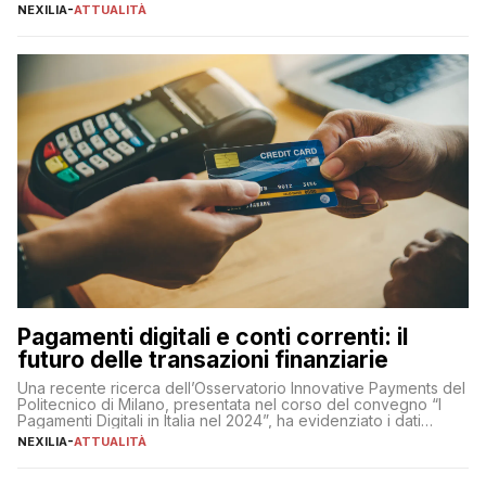
sua complessità e crucialità. A lanciare un messaggio “forte e
NEXILIA
-
ATTUALITÀ
chiaro” quest’anno è stato anche Pier Silvio Berlusconi,
amministratore delegato di Mediaset, che ha […]
Pagamenti digitali e conti correnti: il
futuro delle transazioni finanziarie
Una recente ricerca dell’Osservatorio Innovative Payments del
Politecnico di Milano, presentata nel corso del convegno “I
Pagamenti Digitali in Italia nel 2024”, ha evidenziato i dati
definitivi del primo semestre 2024 relativamente alle
NEXILIA
-
ATTUALITÀ
transazioni dei pagamenti digitali con carta nel nostro Paese:
223 miliardi di euro. Si ritiene che il totale relativo ai 12 mesi […]