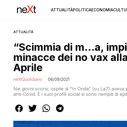
ATTUALITÀ
POLITICA
ECONOMIA
CULTU
ATTUALITÀ
“Scimmia di m…a, impicca
minacce dei no vax all
Aprile
neXtQuotidiano
06/09/2021
Nei giorni scorsi, ospite di “In Onda” (su La7) aveva p
anti-Covid. E i suoi profili social si sono riempiti di epit