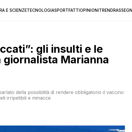
RA E SCIENZE
TECNOLOGIA
SPORT
FATTI
OPINIONI
TREND
RASSEGN
ti”: gli insulti e le
a giornalista Marianna
arlato della possibilità di rendere obbligatorio il vaccino
eti irripetibili e minacce