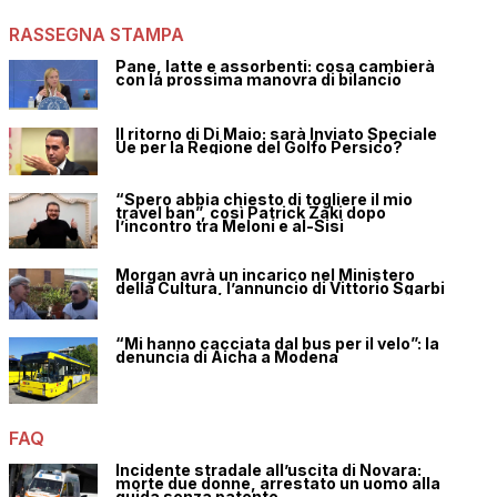
RASSEGNA STAMPA
Pane, latte e assorbenti: cosa cambierà
con la prossima manovra di bilancio
Il ritorno di Di Maio: sarà Inviato Speciale
Ue per la Regione del Golfo Persico?
“Spero abbia chiesto di togliere il mio
travel ban”, così Patrick Zaki dopo
l’incontro tra Meloni e al-Sisi
Morgan avrà un incarico nel Ministero
della Cultura, l’annuncio di Vittorio Sgarbi
“Mi hanno cacciata dal bus per il velo”: la
denuncia di Aicha a Modena
FAQ
Incidente stradale all’uscita di Novara:
morte due donne, arrestato un uomo alla
guida senza patente