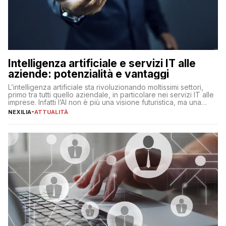
Intelligenza artificiale e servizi IT alle
aziende: potenzialità e vantaggi
L’intelligenza artificiale sta rivoluzionando moltissimi settori,
primo tra tutti quello aziendale, in particolare nei servizi IT alle
imprese. Infatti l’AI non è più una visione futuristica, ma una
realtà operativa che sta portando a un cambio significativo in
NEXILIA
-
ATTUALITÀ
ogni ambito. L’inserimento delle tecnologie di intelligenza
artificiale porta non solo all’ottimizzazione di diverse
operazioni, bensì comporta […]