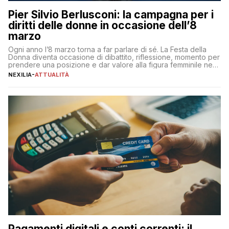
Pier Silvio Berlusconi: la campagna per i
diritti delle donne in occasione dell’8
marzo
Ogni anno l’8 marzo torna a far parlare di sé. La Festa della
Donna diventa occasione di dibattito, riflessione, momento per
prendere una posizione e dar valore alla figura femminile nella
sua complessità e crucialità. A lanciare un messaggio “forte e
NEXILIA
-
ATTUALITÀ
chiaro” quest’anno è stato anche Pier Silvio Berlusconi,
amministratore delegato di Mediaset, che ha […]
Pagamenti digitali e conti correnti: il