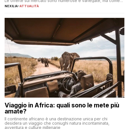
Le offerte sul mercato sono numerose e variegate, ma come
individuare quella più adatta alle proprie esigenze senza
NEXILIA
-
ATTUALITÀ
incorrere in costi nascosti? Optare per un conto zero spese
significa eliminare le spese di gestione che spesso incidono
sul […]
Viaggio in Africa: quali sono le mete più
amate?
Il continente africano è una destinazione unica per chi
desidera un viaggio che coniughi natura incontaminata,
avventura e culture millenarie