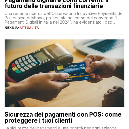
futuro delle transazioni finanziarie
Una recente ricerca dell’Osservatorio Innovative Payments del
Politecnico di Milano, presentata nel corso del convegno “I
Pagamenti Digitali in Italia nel 2024”, ha evidenziato i dati
definitivi del primo semestre 2024 relativamente alle
NEXILIA
-
ATTUALITÀ
transazioni dei pagamenti digitali con carta nel nostro Paese:
223 miliardi di euro. Si ritiene che il totale relativo ai 12 mesi […]
Sicurezza dei pagamenti con POS: come
proteggere i tuoi clienti
La sicurezza dei pagamenti è una priorità per ogni azienda