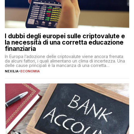
I dubbi degli europei sulle criptovalute e
la necessità di una corretta educazione
finanziaria
In Europa l’adozione delle criptovalute viene ancora frenata
da alcuni fattori, i quali alimentano un clima di incertezza. Una
delle cause principali è la mancanza di una corretta
educazione finanziaria, che impedisce ad una larga parte della
NEXILIA
-
ECONOMIA
popolazione di comprendere in modo adeguato il
funzionamento e le implicazioni di questi asset digitali. Dubbi
sulle criptovalute: […]