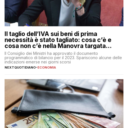
Il taglio dell’IVA sui beni di prima
necessità è stato tagliato: cosa c’è e
cosa non c’è nella Manovra targata
Meloni
Il Consiglio dei Ministri ha approvato il documento
programmatico di bilancio per il 2023. Spariscono alcune delle
indicazioni emerse nei giorni scorsi
NEXTQUOTIDIANO
-
ECONOMIA