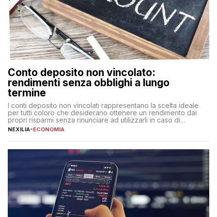
Conto deposito non vincolato:
rendimenti senza obblighi a lungo
termine
I conti deposito non vincolati rappresentano la scelta ideale
per tutti coloro che desiderano ottenere un rendimento dai
propri risparmi senza rinunciare ad utilizzarli in caso di
necessità. A differenza delle forme vincolate tradizionali,
NEXILIA
-
ECONOMIA
questa tipologia consente di accedere alle somme versate in
qualsiasi momento, offrendo un equilibrio tra sicurezza,
flessibilità e rendimento. Come funzionano […]