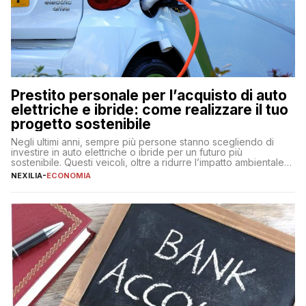
Prestito personale per l’acquisto di auto
elettriche e ibride: come realizzare il tuo
progetto sostenibile
Negli ultimi anni, sempre più persone stanno scegliendo di
investire in auto elettriche o ibride per un futuro più
sostenibile. Questi veicoli, oltre a ridurre l’impatto ambientale,
offrono vantaggi economici a lungo termine, come minori costi
NEXILIA
-
ECONOMIA
di gestione e benefici fiscali. Tuttavia, l’acquisto di un’auto
nuova rappresenta un impegno finanziario significativo. Come
fare se non […]