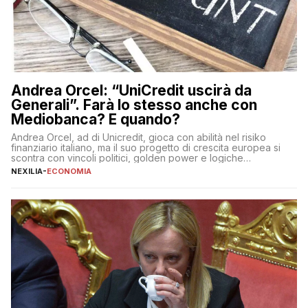
Andrea Orcel: “UniCredit uscirà da
Generali”. Farà lo stesso anche con
Mediobanca? E quando?
Andrea Orcel, ad di Unicredit, gioca con abilità nel risiko
finanziario italiano, ma il suo progetto di crescita europea si
scontra con vincoli politici, golden power e logiche
protezionistiche. Orcel e la mossa su Generali Andrea Orcel,
NEXILIA
-
ECONOMIA
ad di Unicredit, continua a sorprendere per la sua capacità di
muoversi con decisione in un contesto finanziario […]