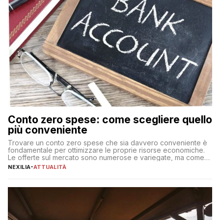
Conto zero spese: come scegliere quello
più conveniente
Trovare un conto zero spese che sia davvero conveniente è
fondamentale per ottimizzare le proprie risorse economiche.
Le offerte sul mercato sono numerose e variegate, ma come
individuare quella più adatta alle proprie esigenze senza
NEXILIA
-
ATTUALITÀ
incorrere in costi nascosti? Optare per un conto zero spese
significa eliminare le spese di gestione che spesso incidono
sul […]