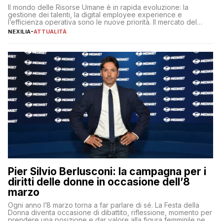
Il mondo delle Risorse Umane è in rapida evoluzione: la
gestione dei talenti, la digital employee experience e
l’efficienza operativa sono le nuove priorità. Il mercato del
lavoro, d’altra parte, è sempre più competitivo con una lotta
NEXILIA
-
ATTUALITÀ
per aggiudicarsi i talenti più validi che si intensifica e le
aspettative dei dipendenti in continua evoluzione. I […]
Pier Silvio Berlusconi: la campagna per i
diritti delle donne in occasione dell’8
marzo
Ogni anno l’8 marzo torna a far parlare di sé. La Festa della
Donna diventa occasione di dibattito, riflessione, momento per
prendere una posizione e dar valore alla figura femminile nella