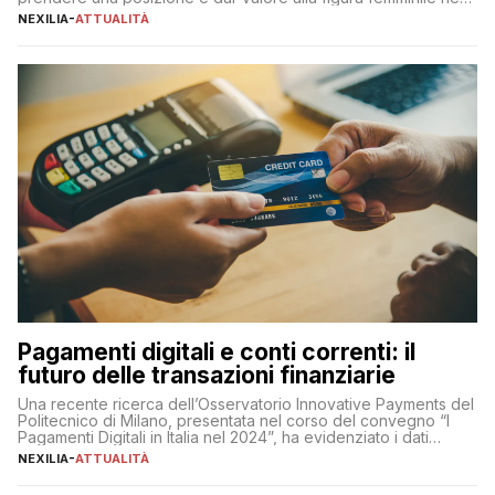
sua complessità e crucialità. A lanciare un messaggio “forte e
NEXILIA
-
ATTUALITÀ
chiaro” quest’anno è stato anche Pier Silvio Berlusconi,
amministratore delegato di Mediaset, che ha […]
Pagamenti digitali e conti correnti: il
futuro delle transazioni finanziarie
Una recente ricerca dell’Osservatorio Innovative Payments del
Politecnico di Milano, presentata nel corso del convegno “I
Pagamenti Digitali in Italia nel 2024”, ha evidenziato i dati
definitivi del primo semestre 2024 relativamente alle
NEXILIA
-
ATTUALITÀ
transazioni dei pagamenti digitali con carta nel nostro Paese:
223 miliardi di euro. Si ritiene che il totale relativo ai 12 mesi […]