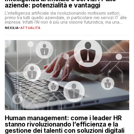
aziende: potenzialità e vantaggi
L’intelligenza artificiale sta rivoluzionando moltissimi settori,
primo tra tutti quello aziendale, in particolare nei servizi IT alle
imprese. Infatti l’AI non è più una visione futuristica, ma una
realtà operativa che sta portando a un cambio significativo in
NEXILIA
-
ATTUALITÀ
ogni ambito. L’inserimento delle tecnologie di intelligenza
artificiale porta non solo all’ottimizzazione di diverse
operazioni, bensì comporta […]
Human management: come i leader HR
stanno rivoluzionando l’efficienza e la
gestione dei talenti con soluzioni digitali