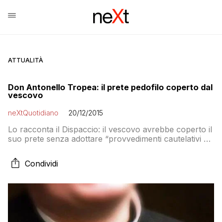
ATTUALITÀ
Don Antonello Tropea: il prete pedofilo coperto dal
vescovo
neXtQuotidiano
20/12/2015
Lo racconta il Dispaccio: il vescovo avrebbe coperto il
suo prete senza adottare “provvedimenti cautelativi né
di minima verifica delle accuse rivolte all’indagato”. Il
giudice non lo indaga. Anche se lui consigliava anche
Condividi
di non parlare con i carabinieri