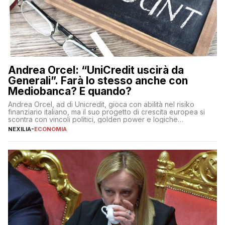
Andrea Orcel: “UniCredit uscirà da
Generali”. Farà lo stesso anche con
Mediobanca? E quando?
Andrea Orcel, ad di Unicredit, gioca con abilità nel risiko
finanziario italiano, ma il suo progetto di crescita europea si
scontra con vincoli politici, golden power e logiche
protezionistiche. Orcel e la mossa su Generali Andrea Orcel,
NEXILIA
-
ECONOMIA
ad di Unicredit, continua a sorprendere per la sua capacità di
muoversi con decisione in un contesto finanziario […]