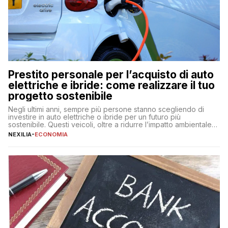
Prestito personale per l’acquisto di auto
elettriche e ibride: come realizzare il tuo
progetto sostenibile
Negli ultimi anni, sempre più persone stanno scegliendo di
investire in auto elettriche o ibride per un futuro più
sostenibile. Questi veicoli, oltre a ridurre l’impatto ambientale,
offrono vantaggi economici a lungo termine, come minori costi
NEXILIA
-
ECONOMIA
di gestione e benefici fiscali. Tuttavia, l’acquisto di un’auto
nuova rappresenta un impegno finanziario significativo. Come
fare se non […]