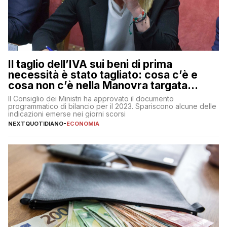
Il taglio dell’IVA sui beni di prima
necessità è stato tagliato: cosa c’è e
cosa non c’è nella Manovra targata
Meloni
Il Consiglio dei Ministri ha approvato il documento
programmatico di bilancio per il 2023. Spariscono alcune delle
indicazioni emerse nei giorni scorsi
NEXTQUOTIDIANO
-
ECONOMIA