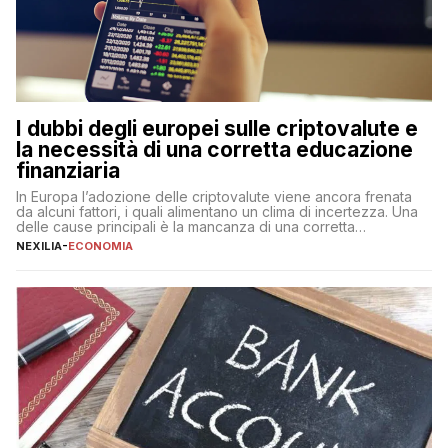
I dubbi degli europei sulle criptovalute e
la necessità di una corretta educazione
finanziaria
In Europa l’adozione delle criptovalute viene ancora frenata
da alcuni fattori, i quali alimentano un clima di incertezza. Una
delle cause principali è la mancanza di una corretta
educazione finanziaria, che impedisce ad una larga parte della
NEXILIA
-
ECONOMIA
popolazione di comprendere in modo adeguato il
funzionamento e le implicazioni di questi asset digitali. Dubbi
sulle criptovalute: […]