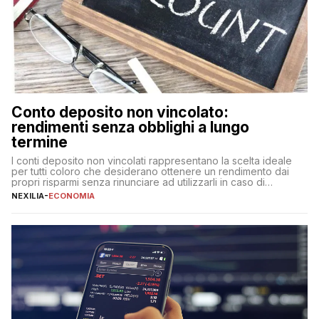
Conto deposito non vincolato:
rendimenti senza obblighi a lungo
termine
I conti deposito non vincolati rappresentano la scelta ideale
per tutti coloro che desiderano ottenere un rendimento dai
propri risparmi senza rinunciare ad utilizzarli in caso di
necessità. A differenza delle forme vincolate tradizionali,
NEXILIA
-
ECONOMIA
questa tipologia consente di accedere alle somme versate in
qualsiasi momento, offrendo un equilibrio tra sicurezza,
flessibilità e rendimento. Come funzionano […]