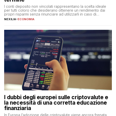
I conti deposito non vincolati rappresentano la scelta ideale
per tutti coloro che desiderano ottenere un rendimento dai
propri risparmi senza rinunciare ad utilizzarli in caso di
necessità. A differenza delle forme vincolate tradizionali,
NEXILIA
-
ECONOMIA
questa tipologia consente di accedere alle somme versate in
qualsiasi momento, offrendo un equilibrio tra sicurezza,
flessibilità e rendimento. Come funzionano […]
I dubbi degli europei sulle criptovalute e
la necessità di una corretta educazione
finanziaria
In Europa l’adozione delle criptovalute viene ancora frenata