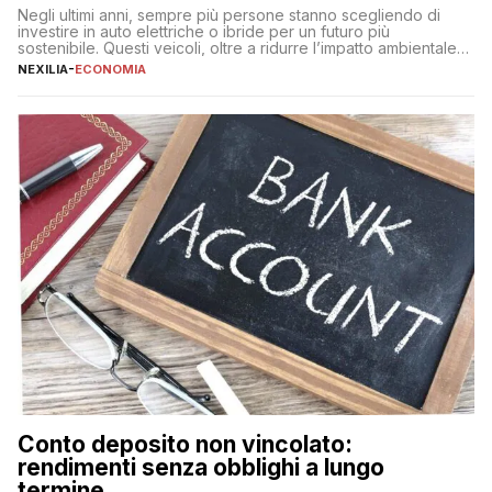
Negli ultimi anni, sempre più persone stanno scegliendo di
investire in auto elettriche o ibride per un futuro più
sostenibile. Questi veicoli, oltre a ridurre l’impatto ambientale,
offrono vantaggi economici a lungo termine, come minori costi
NEXILIA
-
ECONOMIA
di gestione e benefici fiscali. Tuttavia, l’acquisto di un’auto
nuova rappresenta un impegno finanziario significativo. Come
fare se non […]
Conto deposito non vincolato:
rendimenti senza obblighi a lungo
termine