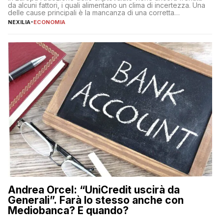
da alcuni fattori, i quali alimentano un clima di incertezza. Una
delle cause principali è la mancanza di una corretta
educazione finanziaria, che impedisce ad una larga parte della
NEXILIA
-
ECONOMIA
popolazione di comprendere in modo adeguato il
funzionamento e le implicazioni di questi asset digitali. Dubbi
sulle criptovalute: […]
Andrea Orcel: “UniCredit uscirà da
Generali”. Farà lo stesso anche con
Mediobanca? E quando?