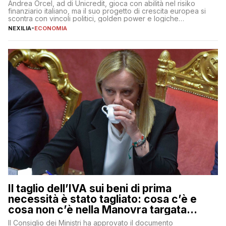
Andrea Orcel, ad di Unicredit, gioca con abilità nel risiko
finanziario italiano, ma il suo progetto di crescita europea si
scontra con vincoli politici, golden power e logiche
protezionistiche. Orcel e la mossa su Generali Andrea Orcel,
NEXILIA
-
ECONOMIA
ad di Unicredit, continua a sorprendere per la sua capacità di
muoversi con decisione in un contesto finanziario […]
Il taglio dell’IVA sui beni di prima
necessità è stato tagliato: cosa c’è e
cosa non c’è nella Manovra targata
Meloni
Il Consiglio dei Ministri ha approvato il documento