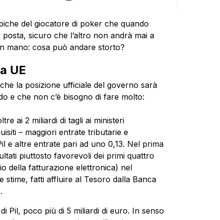
e tipiche del giocatore di poker che quando
 posta, sicuro che l’altro non andrà mai a
ha in mano: cosa può andare storto?
la UE
che la posizione ufficiale del governo sarà
ando e che non c’è bisogno di fare molto:
re ai 2 miliardi di tagli ai ministeri
siti – maggiori entrate tributarie e
Pil e altre entrate pari ad uno 0,13. Nel prima
isultati piuttosto favorevoli dei primi quattro
o della fatturazione elettronica) nel
e stime, fatti affluire al Tesoro dalla Banca
.
i Pil, poco più di 5 miliardi di euro. In senso