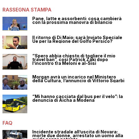
RASSEGNA STAMPA
Pane, latte e assorbenti: cosa cambierà
con la prossima manovra di bilancio
Il ritorno di Di Maio: sarà Inviato Speciale
Ue per la Regione del Golfo Persico?
“Spero abbia chiesto di togliere il mio
travel ban”, così Patrick Zaki dopo
l’incontro tra Meloni e al-Sisi
Morgan avrà un incarico nel Ministero
della Cultura, l’annuncio di Vittorio Sgarbi
“Mi hanno cacciata dal bus per il velo”: la
denuncia di Aicha a Modena
FAQ
Incidente stradale all’uscita di Novara:
morte due donne, arrestato un uomo alla