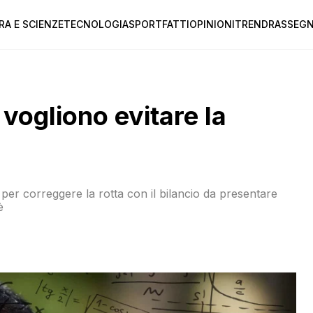
RA E SCIENZE
TECNOLOGIA
SPORT
FATTI
OPINIONI
TREND
RASSEGN
vogliono evitare la
er correggere la rotta con il bilancio da presentare
è