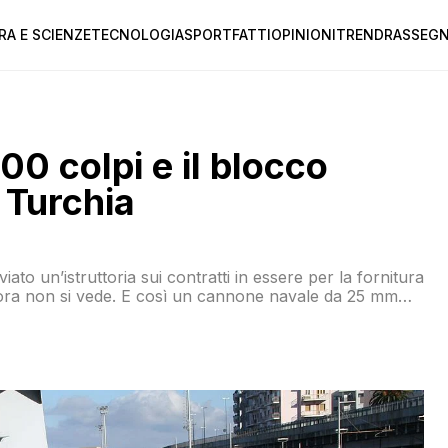
RA E SCIENZE
TECNOLOGIA
SPORT
FATTI
OPINIONI
TREND
RASSEGN
00 colpi e il blocco
a Turchia
to un’istruttoria sui contratti in essere per la fornitura
ncora non si vede. E così un cannone navale da 25 mm
di Ankara