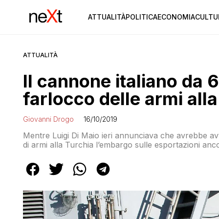
ATTUALITÀ
POLITICA
ECONOMIA
CULTU
ATTUALITÀ
Il cannone italiano da 6
farlocco delle armi all
Giovanni Drogo
16/10/2019
Mentre Luigi Di Maio ieri annunciava che avrebbe avvia
di armi alla Turchia l’embargo sulle esportazioni a
potrebbe partire in questi giorni dall’Italia alla volta 