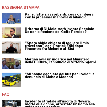
RASSEGNA STAMPA
Pane, latte e assorbenti: cosa cambierà
con la prossima manovra di bilancio
Il ritorno di Di Maio: sarà Inviato Speciale
Ue per la Regione del Golfo Persico?
“Spero abbia chiesto di togliere il mio
travel ban”, così Patrick Zaki dopo
l’incontro tra Meloni e al-Sisi
Morgan avrà un incarico nel Ministero
della Cultura, l’annuncio di Vittorio Sgarbi
“Mi hanno cacciata dal bus per il velo”: la
denuncia di Aicha a Modena
FAQ
Incidente stradale all’uscita di Novara:
morte due donne, arrestato un uomo alla
guida senza patente