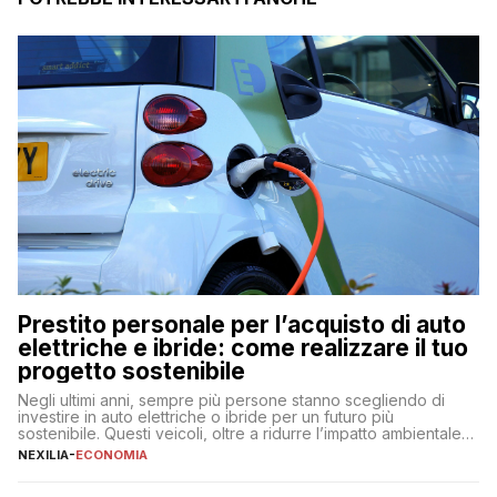
Prestito personale per l’acquisto di auto
elettriche e ibride: come realizzare il tuo
progetto sostenibile
Negli ultimi anni, sempre più persone stanno scegliendo di
investire in auto elettriche o ibride per un futuro più
sostenibile. Questi veicoli, oltre a ridurre l’impatto ambientale,
offrono vantaggi economici a lungo termine, come minori costi
NEXILIA
-
ECONOMIA
di gestione e benefici fiscali. Tuttavia, l’acquisto di un’auto
nuova rappresenta un impegno finanziario significativo. Come