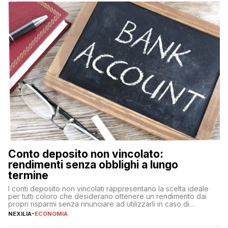
fare se non […]
Conto deposito non vincolato:
rendimenti senza obblighi a lungo
termine
I conti deposito non vincolati rappresentano la scelta ideale
per tutti coloro che desiderano ottenere un rendimento dai
propri risparmi senza rinunciare ad utilizzarli in caso di
necessità. A differenza delle forme vincolate tradizionali,
NEXILIA
-
ECONOMIA
questa tipologia consente di accedere alle somme versate in
qualsiasi momento, offrendo un equilibrio tra sicurezza,