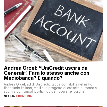
Andrea Orcel: “UniCredit uscirà da
Generali”. Farà lo stesso anche con
Mediobanca? E quando?
Andrea Orcel, ad di Unicredit, gioca con abilità nel risiko
finanziario italiano, ma il suo progetto di crescita europea si
scontra con vincoli politici, golden power e logiche
protezionistiche. Orcel e la mossa su Generali Andrea Orcel,
NEXILIA
-
ECONOMIA
ad di Unicredit, continua a sorprendere per la sua capacità di
muoversi con decisione in un contesto finanziario […]