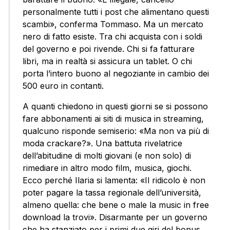
personalmente tutti i post che alimentano questi
scambi», conferma Tommaso. Ma un mercato
nero di fatto esiste. Tra chi acquista con i soldi
del governo e poi rivende. Chi si fa fatturare
libri, ma in realtà si assicura un tablet. O chi
porta l’intero buono al negoziante in cambio dei
500 euro in contanti.
A quanti chiedono in questi giorni se si possono
fare abbonamenti ai siti di musica in streaming,
qualcuno risponde semiserio: «Ma non va più di
moda crackare?». Una battuta rivelatrice
dell’abitudine di molti giovani (e non solo) di
rimediare in altro modo film, musica, giochi.
Ecco perché Ilaria si lamenta: «Il ridicolo è non
poter pagare la tassa regionale dell’università,
almeno quella: che bene o male la music in free
download la trovi». Disarmante per un governo
che ha stanziato per i primi due giri del bonus