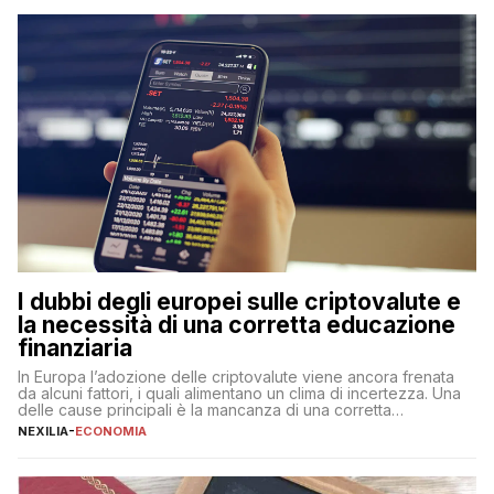
flessibilità e rendimento. Come funzionano […]
I dubbi degli europei sulle criptovalute e
la necessità di una corretta educazione
finanziaria
In Europa l’adozione delle criptovalute viene ancora frenata
da alcuni fattori, i quali alimentano un clima di incertezza. Una
delle cause principali è la mancanza di una corretta
educazione finanziaria, che impedisce ad una larga parte della
NEXILIA
-
ECONOMIA
popolazione di comprendere in modo adeguato il
funzionamento e le implicazioni di questi asset digitali. Dubbi
sulle criptovalute: […]