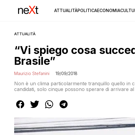
ATTUALITÀ
POLITICA
ECONOMIA
CULTU
ATTUALITÀ
“Vi spiego cosa succede
Brasile”
Maurizio Stefanini
19/09/2018
Non è un clima particolarmente tranquillo quello in cu
candidati, solo cinque possono sperare di arrivare a
Tavares de Almeida, uno dei più noti politologi del Br
dell’Università di San Paolo