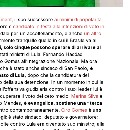
hment
, il suo successore
ai minimi di popolarità
sore e
candidato in testa alle intenzioni di voto in
pedale per un accoltellamento, e anche
un altro
mente tranquillo quello in cui il Brasile va al
i, solo cinque possono sperare di arrivare al
 stati ministri di Lula: Fernando Haddad
iro Gomes all’Integrazione Nazionale. Ma ora
 che è stato anche sindaco di San Paolo,
è
osto di Lula
, dopo che la candidatura del
o della sua detenzione. In un momento in cui la
ll’offensiva giudiziaria contro i suoi leader lui è
ecuperare il voto del ceto medio.
Marina Silva
è
ico Mendes,
è evangelica, sostiene una “terza
 centro contemporaneamente.
Ciro Gomes
è uno
gli
; è stato sindaco, deputato e governatore;
lte contro Lula era diventato suo ministro; alla