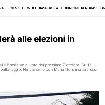
RA E SCIENZE
TECNOLOGIA
SPORT
FATTI
OPINIONI
TREND
RASSEGN
rà alle elezioni in
i il Brasile va al voto del prossimo 7 ottobre. Su 13
l ballottaggio. Ne parliamo con Maria Herminia Brandão
asile, professore al Dipartimento di Scienza Politica