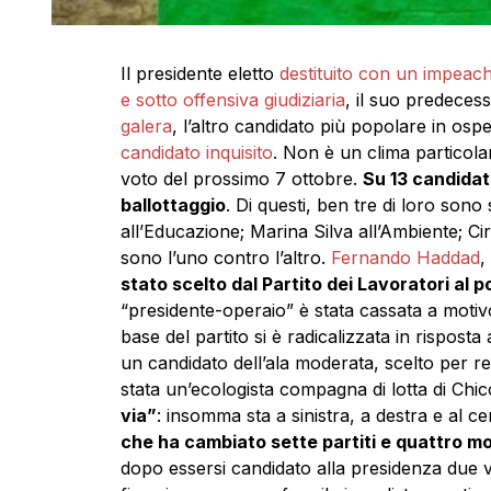
Il presidente eletto
destituito con un impeac
e sotto offensiva giudiziaria
, il suo predeces
galera
, l’altro candidato più popolare in os
candidato inquisito
. Non è un clima particolar
voto del prossimo 7 ottobre.
Su 13 candidat
ballottaggio
. Di questi, ben tre di loro sono
all’Educazione; Marina Silva all’Ambiente; C
sono l’uno contro l’altro.
Fernando Haddad
,
stato scelto dal Partito dei Lavoratori al p
“presidente-operaio” è stata cassata a motiv
base del partito si è radicalizzata in risposta a
un candidato dell’ala moderata, scelto per r
stata un’ecologista compagna di lotta di Ch
via”
: insomma sta a sinistra, a destra e al
che ha cambiato sette partiti e quattro mo
dopo essersi candidato alla presidenza due vo