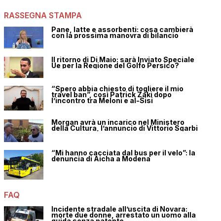
RASSEGNA STAMPA
Pane, latte e assorbenti: cosa cambierà
con la prossima manovra di bilancio
Il ritorno di Di Maio: sarà Inviato Speciale
Ue per la Regione del Golfo Persico?
“Spero abbia chiesto di togliere il mio
travel ban”, così Patrick Zaki dopo
l’incontro tra Meloni e al-Sisi
Morgan avrà un incarico nel Ministero
della Cultura, l’annuncio di Vittorio Sgarbi
“Mi hanno cacciata dal bus per il velo”: la
denuncia di Aicha a Modena
FAQ
Incidente stradale all’uscita di Novara:
morte due donne, arrestato un uomo alla
guida senza patente