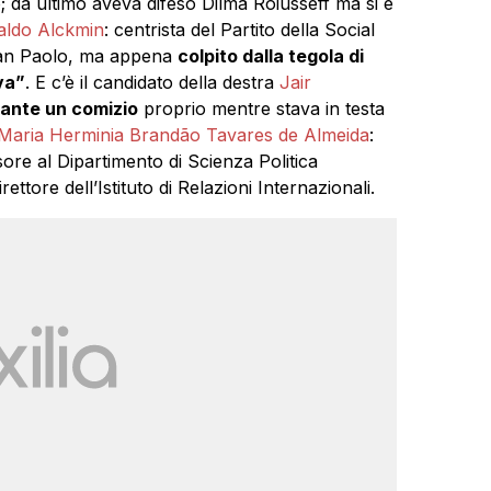
vo; da ultimo aveva difeso Dilma Roiusseff ma si è
aldo Alckmin
: centrista del Partito della Social
 San Paolo, ma appena
colpito dalla tegola di
va”
. E c’è il candidato della destra
Jair
rante un comizio
proprio mentre stava in testa
Maria Herminia Brandão Tavares de Almeida
:
ssore al Dipartimento di Scienza Politica
ttore dell’Istituto di Relazioni Internazionali.