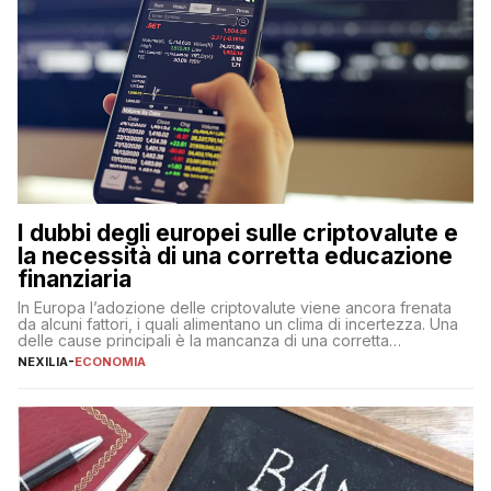
I dubbi degli europei sulle criptovalute e
la necessità di una corretta educazione
finanziaria
In Europa l’adozione delle criptovalute viene ancora frenata
da alcuni fattori, i quali alimentano un clima di incertezza. Una
delle cause principali è la mancanza di una corretta
educazione finanziaria, che impedisce ad una larga parte della
NEXILIA
-
ECONOMIA
popolazione di comprendere in modo adeguato il
funzionamento e le implicazioni di questi asset digitali. Dubbi
sulle criptovalute: […]