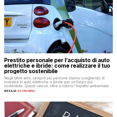
Prestito personale per l’acquisto di auto
elettriche e ibride: come realizzare il tuo
progetto sostenibile
Negli ultimi anni, sempre più persone stanno scegliendo di
investire in auto elettriche o ibride per un futuro più
sostenibile. Questi veicoli, oltre a ridurre l’impatto ambientale,
offrono vantaggi economici a lungo termine, come minori costi
NEXILIA
-
ECONOMIA
di gestione e benefici fiscali. Tuttavia, l’acquisto di un’auto
nuova rappresenta un impegno finanziario significativo. Come
fare se non […]