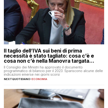
Il taglio dell’IVA sui beni di prima
necessità è stato tagliato: cosa c’è e
cosa non c’è nella Manovra targata
Meloni
Il Consiglio dei Ministri ha approvato il documento
programmatico di bilancio per il 2023. Spariscono alcune delle
indicazioni emerse nei giorni scorsi
NEXTQUOTIDIANO
-
ECONOMIA