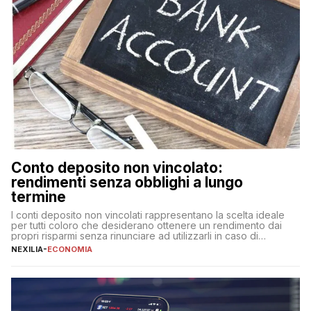
Conto deposito non vincolato:
rendimenti senza obblighi a lungo
termine
I conti deposito non vincolati rappresentano la scelta ideale
per tutti coloro che desiderano ottenere un rendimento dai
propri risparmi senza rinunciare ad utilizzarli in caso di
necessità. A differenza delle forme vincolate tradizionali,
NEXILIA
-
ECONOMIA
questa tipologia consente di accedere alle somme versate in
qualsiasi momento, offrendo un equilibrio tra sicurezza,
flessibilità e rendimento. Come funzionano […]