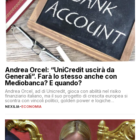
Andrea Orcel: “UniCredit uscirà da
Generali”. Farà lo stesso anche con
Mediobanca? E quando?
Andrea Orcel, ad di Unicredit, gioca con abilità nel risiko
finanziario italiano, ma il suo progetto di crescita europea si
scontra con vincoli politici, golden power e logiche
protezionistiche. Orcel e la mossa su Generali Andrea Orcel,
NEXILIA
-
ECONOMIA
ad di Unicredit, continua a sorprendere per la sua capacità di
muoversi con decisione in un contesto finanziario […]