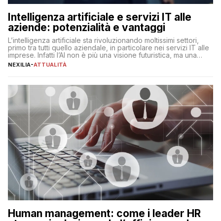
Intelligenza artificiale e servizi IT alle
aziende: potenzialità e vantaggi
L’intelligenza artificiale sta rivoluzionando moltissimi settori,
primo tra tutti quello aziendale, in particolare nei servizi IT alle
imprese. Infatti l’AI non è più una visione futuristica, ma una
realtà operativa che sta portando a un cambio significativo in
NEXILIA
-
ATTUALITÀ
ogni ambito. L’inserimento delle tecnologie di intelligenza
artificiale porta non solo all’ottimizzazione di diverse
operazioni, bensì comporta […]
Human management: come i leader HR