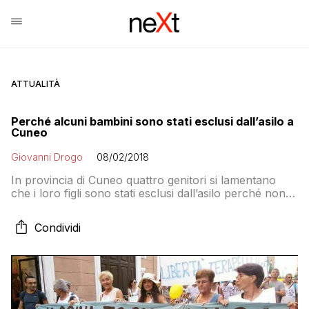
ATTUALITÀ
Perché alcuni bambini sono stati esclusi dall’asilo a
Cuneo
Giovanni Drogo
08/02/2018
In provincia di Cuneo quattro genitori si lamentano
che i loro figli sono stati esclusi dall’asilo perché non
vaccinati. Ma la realtà è che non hanno nemmeno
presentato la domanda di appuntamento all’ASL e che
Condividi
continuano a pretendere che il centro vaccinale
fornisca informazioni inutili come i bugiardini e il
numero dei lotti dei vaccini. Tutto per rimandare la
vaccinazione il più a lungo possibile. La legge però
parla chiaro