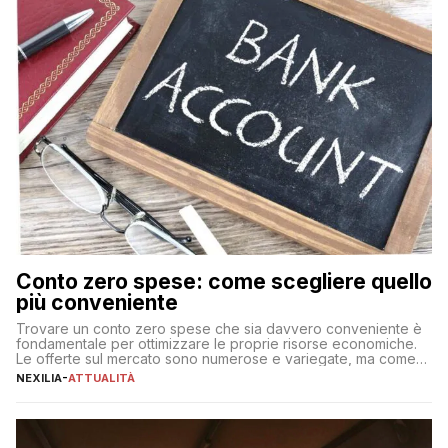
Conto zero spese: come scegliere quello
più conveniente
Trovare un conto zero spese che sia davvero conveniente è
fondamentale per ottimizzare le proprie risorse economiche.
Le offerte sul mercato sono numerose e variegate, ma come
individuare quella più adatta alle proprie esigenze senza
NEXILIA
-
ATTUALITÀ
incorrere in costi nascosti? Optare per un conto zero spese
significa eliminare le spese di gestione che spesso incidono
sul […]