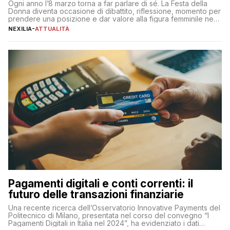
Ogni anno l’8 marzo torna a far parlare di sé. La Festa della
Donna diventa occasione di dibattito, riflessione, momento per
prendere una posizione e dar valore alla figura femminile nella
sua complessità e crucialità. A lanciare un messaggio “forte e
NEXILIA
-
ATTUALITÀ
chiaro” quest’anno è stato anche Pier Silvio Berlusconi,
amministratore delegato di Mediaset, che ha […]
Pagamenti digitali e conti correnti: il
futuro delle transazioni finanziarie
Una recente ricerca dell’Osservatorio Innovative Payments del
Politecnico di Milano, presentata nel corso del convegno “I
Pagamenti Digitali in Italia nel 2024”, ha evidenziato i dati