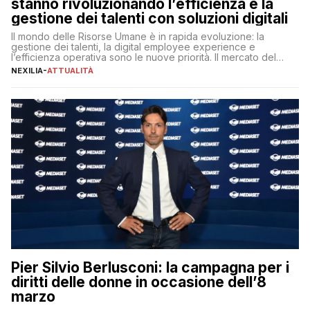
stanno rivoluzionando l’efficienza e la
gestione dei talenti con soluzioni digitali
Il mondo delle Risorse Umane è in rapida evoluzione: la
gestione dei talenti, la digital employee experience e
l’efficienza operativa sono le nuove priorità. Il mercato del
lavoro, d’altra parte, è sempre più competitivo con una lotta
NEXILIA
-
ATTUALITÀ
per aggiudicarsi i talenti più validi che si intensifica e le
aspettative dei dipendenti in continua evoluzione. I […]
Pier Silvio Berlusconi: la campagna per i
diritti delle donne in occasione dell’8
marzo