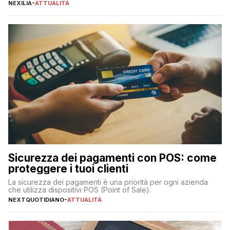
definitivi del primo semestre 2024 relativamente alle
NEXILIA
-
ATTUALITÀ
transazioni dei pagamenti digitali con carta nel nostro Paese:
223 miliardi di euro. Si ritiene che il totale relativo ai 12 mesi […]
Sicurezza dei pagamenti con POS: come
proteggere i tuoi clienti
La sicurezza dei pagamenti è una priorità per ogni azienda
che utilizza dispositivi POS (Point of Sale).
NEXTQUOTIDIANO
-
ATTUALITÀ