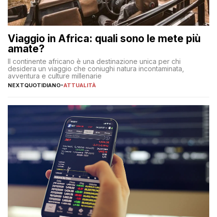
Viaggio in Africa: quali sono le mete più
amate?
Il continente africano è una destinazione unica per chi
desidera un viaggio che coniughi natura incontaminata,
avventura e culture millenarie
NEXTQUOTIDIANO
-
ATTUALITÀ