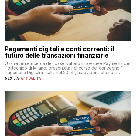
Pagamenti digitali e conti correnti: il
futuro delle transazioni finanziarie
Una recente ricerca dell’Osservatorio Innovative Payments del
Politecnico di Milano, presentata nel corso del convegno “I
Pagamenti Digitali in Italia nel 2024”, ha evidenziato i dati
definitivi del primo semestre 2024 relativamente alle
NEXILIA
-
ATTUALITÀ
transazioni dei pagamenti digitali con carta nel nostro Paese:
223 miliardi di euro. Si ritiene che il totale relativo ai 12 mesi […]