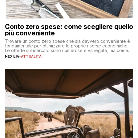
Conto zero spese: come scegliere quello
più conveniente
Trovare un conto zero spese che sia davvero conveniente è
fondamentale per ottimizzare le proprie risorse economiche.
Le offerte sul mercato sono numerose e variegate, ma come
individuare quella più adatta alle proprie esigenze senza
NEXILIA
-
ATTUALITÀ
incorrere in costi nascosti? Optare per un conto zero spese
significa eliminare le spese di gestione che spesso incidono
sul […]