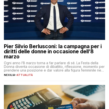
Pier Silvio Berlusconi: la campagna per i
diritti delle donne in occasione dell’8
marzo
Ogni anno l’8 marzo torna a far parlare di sé. La Festa della
Donna diventa occasione di dibattito, riflessione, momento per
prendere una posizione e dar valore alla figura femminile nella
sua complessità e crucialità. A lanciare un messaggio “forte e
NEXILIA
-
ATTUALITÀ
chiaro” quest’anno è stato anche Pier Silvio Berlusconi,
amministratore delegato di Mediaset, che ha […]