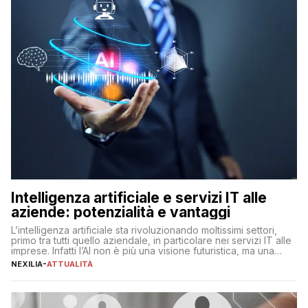
Intelligenza artificiale e servizi IT alle
aziende: potenzialità e vantaggi
L’intelligenza artificiale sta rivoluzionando moltissimi settori,
primo tra tutti quello aziendale, in particolare nei servizi IT alle
imprese. Infatti l’AI non è più una visione futuristica, ma una
realtà operativa che sta portando a un cambio significativo in
NEXILIA
-
ATTUALITÀ
ogni ambito. L’inserimento delle tecnologie di intelligenza
artificiale porta non solo all’ottimizzazione di diverse
operazioni, bensì comporta […]