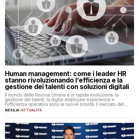
Human management: come i leader HR
stanno rivoluzionando l’efficienza e la
gestione dei talenti con soluzioni digitali
Il mondo delle Risorse Umane è in rapida evoluzione: la
gestione dei talenti, la digital employee experience e
l’efficienza operativa sono le nuove priorità. Il mercato del
lavoro, d’altra parte, è sempre più competitivo con una lotta
NEXILIA
-
ATTUALITÀ
per aggiudicarsi i talenti più validi che si intensifica e le
aspettative dei dipendenti in continua evoluzione. I […]