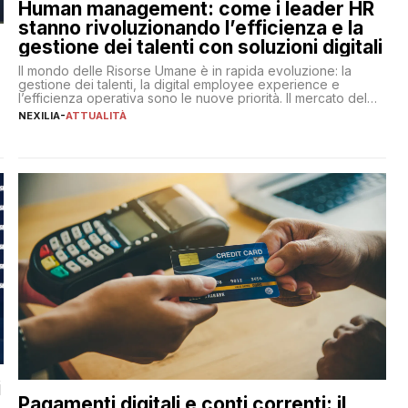
Human management: come i leader HR
stanno rivoluzionando l’efficienza e la
gestione dei talenti con soluzioni digitali
Il mondo delle Risorse Umane è in rapida evoluzione: la
gestione dei talenti, la digital employee experience e
l’efficienza operativa sono le nuove priorità. Il mercato del
lavoro, d’altra parte, è sempre più competitivo con una lotta
NEXILIA
-
ATTUALITÀ
per aggiudicarsi i talenti più validi che si intensifica e le
aspettative dei dipendenti in continua evoluzione. I […]
i
Pagamenti digitali e conti correnti: il