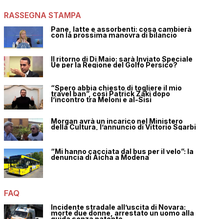
RASSEGNA STAMPA
Pane, latte e assorbenti: cosa cambierà
con la prossima manovra di bilancio
Il ritorno di Di Maio: sarà Inviato Speciale
Ue per la Regione del Golfo Persico?
“Spero abbia chiesto di togliere il mio
travel ban”, così Patrick Zaki dopo
l’incontro tra Meloni e al-Sisi
Morgan avrà un incarico nel Ministero
della Cultura, l’annuncio di Vittorio Sgarbi
“Mi hanno cacciata dal bus per il velo”: la
denuncia di Aicha a Modena
FAQ
Incidente stradale all’uscita di Novara:
morte due donne, arrestato un uomo alla
guida senza patente