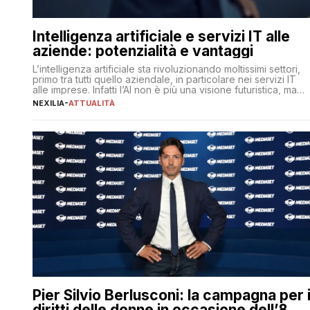
Intelligenza artificiale e servizi IT alle
aziende: potenzialità e vantaggi
L’intelligenza artificiale sta rivoluzionando moltissimi settori,
primo tra tutti quello aziendale, in particolare nei servizi IT
alle imprese. Infatti l’AI non è più una visione futuristica, ma
una realtà operativa che sta portando a un cambio
NEXILIA
-
ATTUALITÀ
significativo in ogni ambito. L’inserimento delle tecnologie di
intelligenza artificiale porta non solo all’ottimizzazione di
diverse operazioni, bensì comporta […]
Pier Silvio Berlusconi: la campagna per 
diritti delle donne in occasione dell’8