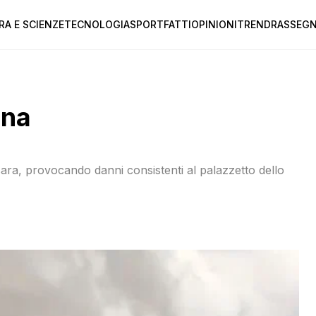
RA E SCIENZE
TECNOLOGIA
SPORT
FATTI
OPINIONI
TREND
RASSEGN
ona
ara, provocando danni consistenti al palazzetto dello