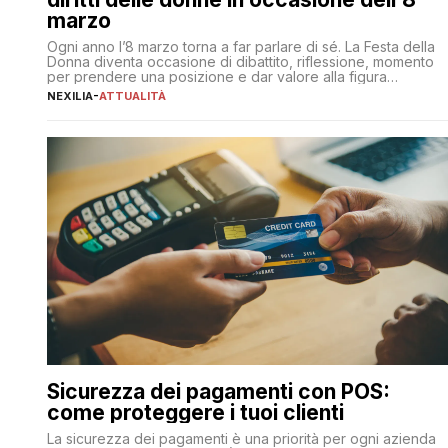
marzo
Ogni anno l’8 marzo torna a far parlare di sé. La Festa della
Donna diventa occasione di dibattito, riflessione, momento
per prendere una posizione e dar valore alla figura
femminile nella sua complessità e crucialità. A lanciare un
NEXILIA
-
ATTUALITÀ
messaggio “forte e chiaro” quest’anno è stato anche Pier
Silvio Berlusconi, amministratore delegato di Mediaset, che
ha […]
Sicurezza dei pagamenti con POS:
come proteggere i tuoi clienti
La sicurezza dei pagamenti è una priorità per ogni azienda