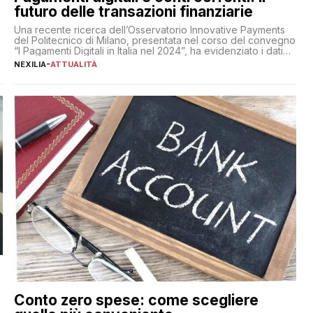
futuro delle transazioni finanziarie
Una recente ricerca dell’Osservatorio Innovative Payments
del Politecnico di Milano, presentata nel corso del convegno
“I Pagamenti Digitali in Italia nel 2024”, ha evidenziato i dati
definitivi del primo semestre 2024 relativamente alle
NEXILIA
-
ATTUALITÀ
transazioni dei pagamenti digitali con carta nel nostro Paese:
223 miliardi di euro. Si ritiene che il totale relativo ai 12 mesi
[…]
Conto zero spese: come scegliere