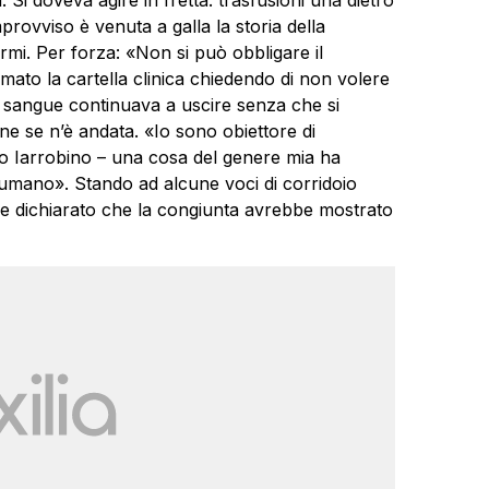
 Si doveva agire in fretta: trasfusioni una dietro
mprovviso è venuta a galla la storia della
fermi. Per forza: «Non si può obbligare il
irmato la cartella clinica chiedendo di non volere
 il sangue continuava a uscire senza che si
fine se n’è andata. «Io sono obiettore di
o Iarrobino – una cosa del genere mia ha
 umano». Stando ad alcune voci di corridoio
he dichiarato che la congiunta avrebbe mostrato