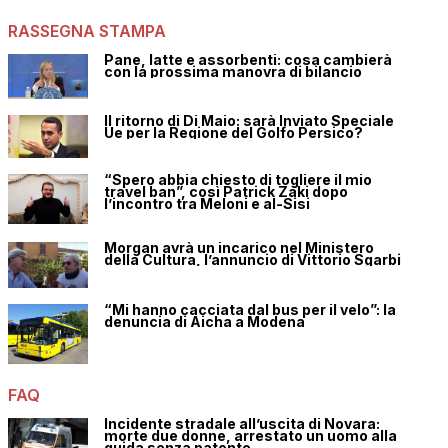
RASSEGNA STAMPA
Pane, latte e assorbenti: cosa cambierà
con la prossima manovra di bilancio
Il ritorno di Di Maio: sarà Inviato Speciale
Ue per la Regione del Golfo Persico?
“Spero abbia chiesto di togliere il mio
travel ban”, così Patrick Zaki dopo
l’incontro tra Meloni e al-Sisi
Morgan avrà un incarico nel Ministero
della Cultura, l’annuncio di Vittorio Sgarbi
“Mi hanno cacciata dal bus per il velo”: la
denuncia di Aicha a Modena
FAQ
Incidente stradale all’uscita di Novara:
morte due donne, arrestato un uomo alla
guida senza patente