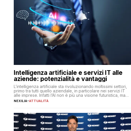
Intelligenza artificiale e servizi IT alle
aziende: potenzialità e vantaggi
L’intelligenza artificiale sta rivoluzionando moltissimi settori,
primo tra tutti quello aziendale, in particolare nei servizi IT
alle imprese. Infatti l’AI non è più una visione futuristica, ma
una realtà operativa che sta portando a un cambio
NEXILIA
-
ATTUALITÀ
significativo in ogni ambito. L’inserimento delle tecnologie di
intelligenza artificiale porta non solo all’ottimizzazione di
diverse operazioni, bensì comporta […]