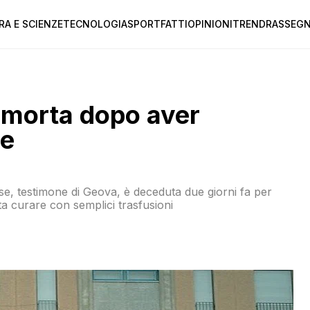
RA E SCIENZE
TECNOLOGIA
SPORT
FATTI
OPINIONI
TREND
RASSEGN
 morta dopo aver
ne
se, testimone di Geova, è deceduta due giorni fa per
a curare con semplici trasfusioni