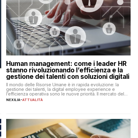
Human management: come i leader HR
stanno rivoluzionando l’efficienza e la
gestione dei talenti con soluzioni digitali
Il mondo delle Risorse Umane è in rapida evoluzione: la
gestione dei talenti, la digital employee experience e
l’efficienza operativa sono le nuove priorità. Il mercato del
lavoro, d’altra parte, è sempre più competitivo con una lotta
NEXILIA
-
ATTUALITÀ
per aggiudicarsi i talenti più validi che si intensifica e le
aspettative dei dipendenti in continua evoluzione. I […]