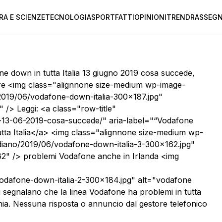
RA E SCIENZE
TECNOLOGIA
SPORT
FATTI
OPINIONI
TREND
RASSEGN
ne down in tutta Italia 13 giugno 2019 cosa succede,
fare <img class="alignnone size-medium wp-image-
o/2019/06/vodafone-down-italia-300x187.jpg"
 /> Leggi: <a class="row-title"
-13-06-2019-cosa-succede/" aria-label="“Vodafone
tutta Italia</a> <img class="alignnone size-medium wp-
tidiano/2019/06/vodafone-down-italia-3-300x162.jpg"
62" /> problemi Vodafone anche in Irlanda <img
6/vodafone-down-italia-2-300x184.jpg" alt="vodafone
i segnalano che la linea Vodafone ha problemi in tutta
fonia. Nessuna risposta o annuncio dal gestore telefonico