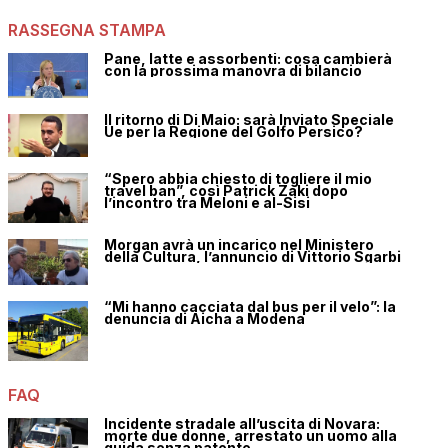
RASSEGNA STAMPA
Pane, latte e assorbenti: cosa cambierà
con la prossima manovra di bilancio
Il ritorno di Di Maio: sarà Inviato Speciale
Ue per la Regione del Golfo Persico?
“Spero abbia chiesto di togliere il mio
travel ban”, così Patrick Zaki dopo
l’incontro tra Meloni e al-Sisi
Morgan avrà un incarico nel Ministero
della Cultura, l’annuncio di Vittorio Sgarbi
“Mi hanno cacciata dal bus per il velo”: la
denuncia di Aicha a Modena
FAQ
Incidente stradale all’uscita di Novara:
morte due donne, arrestato un uomo alla
guida senza patente