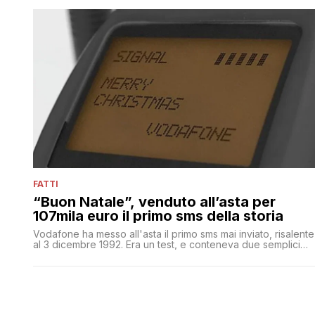
FATTI
“Buon Natale”, venduto all’asta per
107mila euro il primo sms della storia
Vodafone ha messo all'asta il primo sms mai inviato, risalente
al 3 dicembre 1992. Era un test, e conteneva due semplici
parole: 'Merry Christmas', è stato venduto a un misterioso
acquirente in formato Nft per oltre 100mila euro