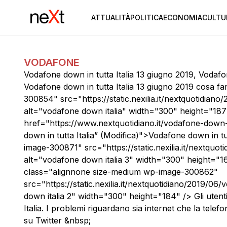
ATTUALITÀ
POLITICA
ECONOMIA
CULTU
VODAFONE
Vodafone down in tutta Italia 13 giugno 2019, Vodafo
Vodafone down in tutta Italia 13 giugno 2019 cosa 
300854" src="https://static.nexilia.it/nextquotidian
alt="vodafone down italia" width="300" height="187"
href="https://www.nextquotidiano.it/vodafone-down
down in tutta Italia” (Modifica)">Vodafone down in 
image-300871" src="https://static.nexilia.it/nextquo
alt="vodafone down italia 3" width="300" height="1
class="alignnone size-medium wp-image-300862"
src="https://static.nexilia.it/nextquotidiano/2019/0
down italia 2" width="300" height="184" /> Gli utent
Italia. I problemi riguardano sia internet che la tele
su Twitter &nbsp;