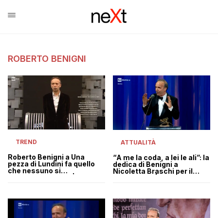
ROBERTO BENIGNI
TREND
ATTUALITÀ
Roberto Benigni a Una
“A me la coda, a lei le ali”: la
pezza di Lundini fa quello
dedica di Benigni a
che nessuno si
Nicoletta Braschi per il
aspetterebbe mai | VIDEO
Leone d’oro | VIDEO