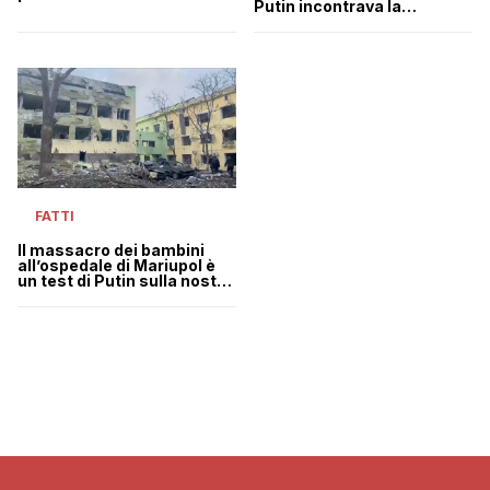
Putin incontrava la
Crosetto che dubita della
Commissaria per i diritti
storia dell’ospedale di
dell’infanzia
Mariupol
FATTI
Il massacro dei bambini
all’ospedale di Mariupol è
un test di Putin sulla nostra
capacità di sopportare
l’orrore | VIDEO