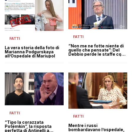
FATTI
FATTI
“Non me ne fotte niente di
La vera storia della foto di
quello che pensate”: Del
Marianna Podgurskaya
Debbio perde le staffe con i
all’Ospedale di Mariupol
negazionisti di Mariupol |
VIDEO
FATTI
FATTI
“Tipo la corazzata
Mentre i russi
Potëmkin”, la risposta
bombardavano l’ospedale,
perfetta di Antinelli a