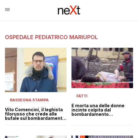
OSPEDALE PEDIATRICO MARIUPOL
FATTI
RASSEGNA STAMPA
È morta una delle donne
Vito Comencini, il leghista
incinte colpita dal
filorusso che crede alle
bombardamento
bufale sul bombardamento
all’Ospedale di Mariupol
all’ospedale di Mariupol