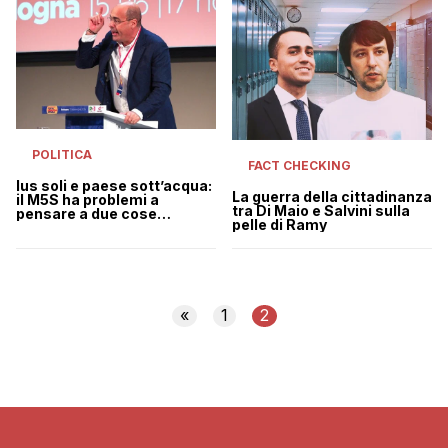
POLITICA
FACT CHECKING
Ius soli e paese sott’acqua:
La guerra della cittadinanza
il M5S ha problemi a
tra Di Maio e Salvini sulla
pensare a due cose
pelle di Ramy
insieme
«
1
2