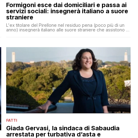
Formigoni esce dai domiciliari e passa ai
servizi sociali: insegnerà italiano a suore
straniere
L'ex titolare del Pirellone nel residuo pena (poco più di un
anno) insegnerà italiano alle suore straniere che assistono gli
anziani con disabilità
FATTI
Giada Gervasi, la sindaca di Sabaudia
arrestata per turbativa d’asta e