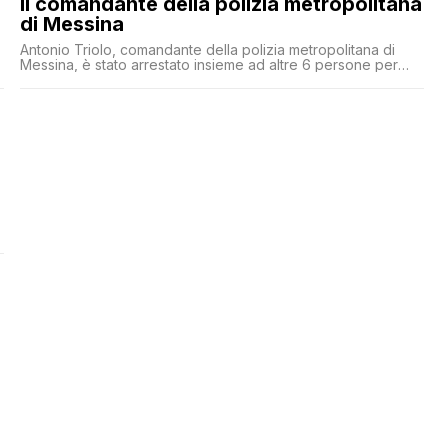
il comandante della polizia metropolitana
di Messina
Antonio Triolo, comandante della polizia metropolitana di
Messina, è stato arrestato insieme ad altre 6 persone per
corruzione: secondo gli inquirenti avevano messo su un
sistema per garantire il monopolio a un'azienda che si
occupa di ripulire la strada dai detriti delle auto danneggiate