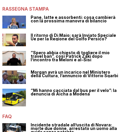
RASSEGNA STAMPA
Pane, latte e assorbenti: cosa cambierà
con la prossima manovra di bilancio
Il ritorno di Di Maio: sarà Inviato Speciale
Ue per la Regione del Golfo Persico?
“Spero abbia chiesto di togliere il mio
travel ban”, così Patrick Zaki dopo
l’incontro tra Meloni e al-Sisi
Morgan avrà un incarico nel Ministero
della Cultura, l’annuncio di Vittorio Sgarbi
“Mi hanno cacciata dal bus per il velo”: la
denuncia di Aicha a Modena
FAQ
Incidente stradale all’uscita di Novara:
morte due donne, arrestato un uomo alla
guida senza patente