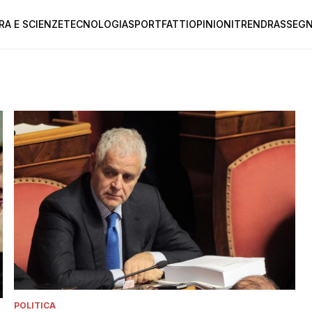
RA E SCIENZE
TECNOLOGIA
SPORT
FATTI
OPINIONI
TREND
RASSEGN
POLITICA