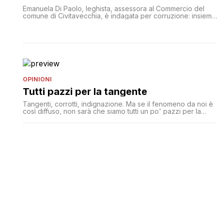
Emanuela Di Paolo, leghista, assessora al Commercio del
comune di Civitavecchia, è indagata per corruzione: insieme
al dirigente comunale Giglio Marrani avrebbe favorito
l’imprenditore Gianpiero Firicano ad aggiudicarsi l'appalto
per le luci di Natale nonostante un'offerta meno vantaggiosa
OPINIONI
Tutti pazzi per la tangente
Tangenti, corrotti, indignazione. Ma se il fenomeno da noi è
così diffuso, non sarà che siamo tutti un po' pazzi per la
tangente?