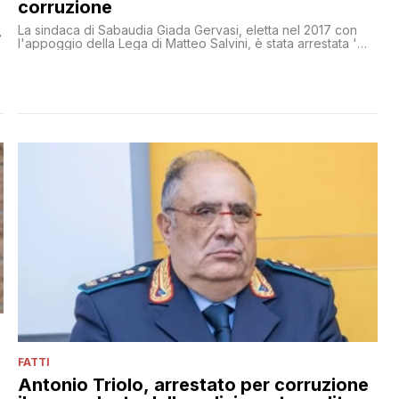
corruzione
La sindaca di Sabaudia Giada Gervasi, eletta nel 2017 con
r
l'appoggio della Lega di Matteo Salvini, è stata arrestata '
insieme ad altre 15 persone ' per turbativa d'asta e
corruzione
FATTI
Antonio Triolo, arrestato per corruzione