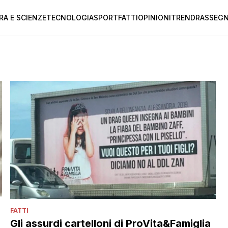
RA E SCIENZE
TECNOLOGIA
SPORT
FATTI
OPINIONI
TREND
RASSEGN
FATTI
Gli assurdi cartelloni di ProVita&Famiglia