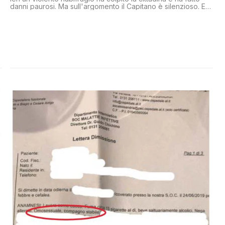
danni paurosi. Ma sull'argomento il Capitano è silenzioso. E
sapete perché? Perché lì governa la Lega
a