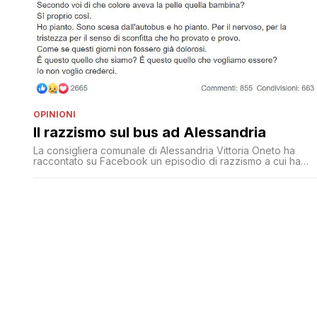
OPINIONI
Il razzismo sul bus ad Alessandria
La consigliera comunale di Alessandria Vittoria Oneto ha
raccontato su Facebook un episodio di razzismo a cui ha
assistito su di un autobus nella sua città: Questa sera ho
preso l'autobus per tornare a casa. Pochi posti a sedere. Io
rimango in piedi. Salgono una mamma con due bambini. Lei s
appoggia in uno spazio [']