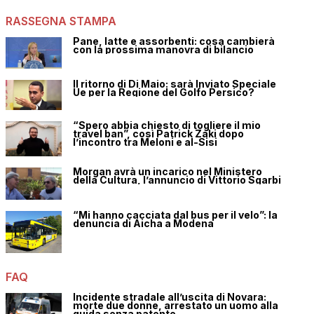
RASSEGNA STAMPA
Pane, latte e assorbenti: cosa cambierà
con la prossima manovra di bilancio
Il ritorno di Di Maio: sarà Inviato Speciale
Ue per la Regione del Golfo Persico?
“Spero abbia chiesto di togliere il mio
travel ban”, così Patrick Zaki dopo
l’incontro tra Meloni e al-Sisi
Morgan avrà un incarico nel Ministero
della Cultura, l’annuncio di Vittorio Sgarbi
“Mi hanno cacciata dal bus per il velo”: la
denuncia di Aicha a Modena
FAQ
Incidente stradale all’uscita di Novara:
morte due donne, arrestato un uomo alla
guida senza patente