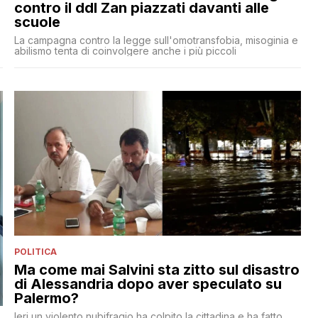
contro il ddl Zan piazzati davanti alle
scuole
La campagna contro la legge sull'omotransfobia, misoginia e
abilismo tenta di coinvolgere anche i più piccoli
POLITICA
Ma come mai Salvini sta zitto sul disastro
di Alessandria dopo aver speculato su
Palermo?
Ieri un violento nubifragio ha colpito la cittadina e ha fatto