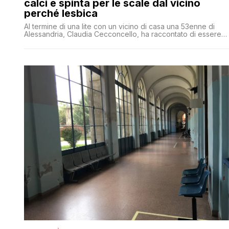
calci e spinta per le scale dal vicino
perché lesbica
Al termine di una lite con un vicino di casa una 53enne di
Alessandria, Claudia Cecconcello, ha raccontato di essere
stata aggredita e spinta giù per le scale dall'uomo che le
avrebbe poi gridato: 'Lesbica di m'.'