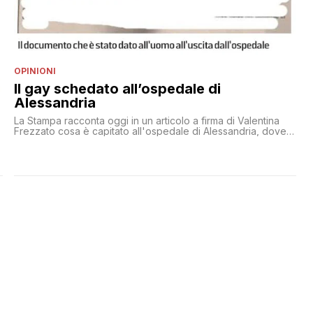
OPINIONI
Il gay schedato all’ospedale di
Alessandria
La Stampa racconta oggi in un articolo a firma di Valentina
Frezzato cosa è capitato all'ospedale di Alessandria, dove
un uomo è stato schedato come omosessuale nel referto di
dimissioni: «Fuma circa 15 sigarette al dì, beve saltuariamente
alcolici. Nega allergie. Omosessuale, compagno stabile».
Succede ad Alessandria, nel 2019. La città che a giugno ha
organizzato [']
i