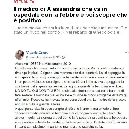
ATTUALITÀ
Il medico di Alessandria che va in
ospedale con la febbre e poi scopre che
è positivo
L'uomo diceva che si trattava di una semplice influenza. C'è
stato un buco nei controlli? Nel reparto di Ginecologia e
Ostetricia dell’Ospedale Santi Antonio e Biagio di Alessandri
il medico sarebbe andato a lavorare con una temperatura di
38,5 gradi