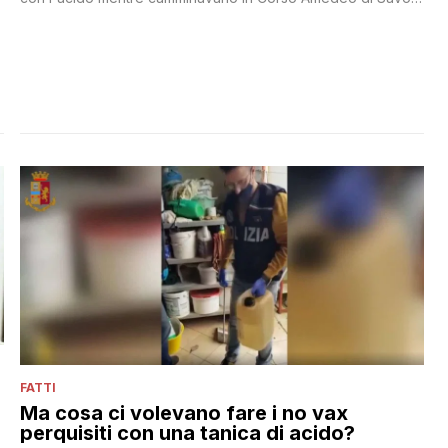
a Napoli: il liquido è stato lanciato da una ragazza in sella a
un motorino in corsa
FATTI
Ma cosa ci volevano fare i no vax
perquisiti con una tanica di acido?