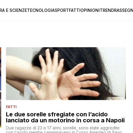
RA E SCIENZE
TECNOLOGIA
SPORT
FATTI
OPINIONI
TREND
RASSEGN
FATTI
Le due sorelle sfregiate con l’acido
lanciato da un motorino in corsa a Napoli
Due ragazze di 23 e 17 anni, sorelle, sono state aggredite
con l'acido mentre camminavano in Corso Amedeo di Savoia