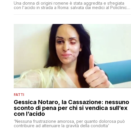
Una donna di origini romene è stata aggredita e sfregiata
con l'acido in strada a Roma: salvata dai medici al Policlinico
Umberto I, è ricoverata con una prognosi di almeno 40 giorn
FATTI
Gessica Notaro, la Cassazione: nessuno
sconto di pena per chi si vendica sull’ex
con l’acido
'Nessuna frustrazione amorosa, per quanto dolorosa può
contribuire ad attenuare la gravità della condotta'