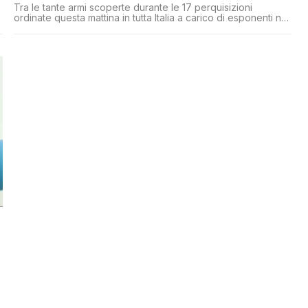
Tra le tante armi scoperte durante le 17 perquisizioni
ordinate questa mattina in tutta Italia a carico di esponenti no
i
vax, spuntano a Palermo una tanica di acido e una balestra a
Brescia