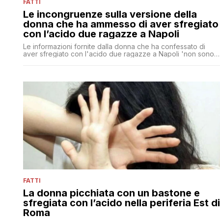
FATTI
Le incongruenze sulla versione della
donna che ha ammesso di aver sfregiato
con l’acido due ragazze a Napoli
Le informazioni fornite dalla donna che ha confessato di
aver sfregiato con l'acido due ragazze a Napoli 'non sono
congurenti con gli elementi di prova sin qui raccolti', dicono
gli inquirenti
FATTI
La donna picchiata con un bastone e
sfregiata con l’acido nella periferia Est di
Roma