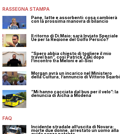
RASSEGNA STAMPA
Pane, latte e assorbenti: cosa cambierà
con la prossima manovra di bilancio
Il ritorno di Di Maio: sarà Inviato Speciale
Ue per la Regione del Golfo Persico?
“Spero abbia chiesto di togliere il mio
travel ban”, così Patrick Zaki dopo
l’incontro tra Meloni e al-Sisi
Morgan avrà un incarico nel Ministero
della Cultura, l’annuncio di Vittorio Sgarbi
“Mi hanno cacciata dal bus per il velo”: la
denuncia di Aicha a Modena
FAQ
Incidente stradale all’uscita di Novara:
morte due donne, arrestato un uomo alla
guida senza patente