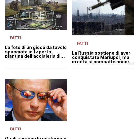
FATTI
FATTI
La foto di un gioco da tavolo
spacciata in tv per la
La Russia sostiene di aver
piantina dell’acciaieria di
conquistato Mariupol, ma
Azovstal
in città si combatte ancora
in strada
FATTI
Quali saranno le misteriose