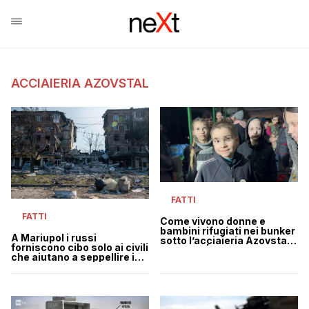
ACCIAIERIA AZOVSTAL
FATTI
FATTI
Come vivono donne e
bambini rifugiati nei bunker
A Mariupol i russi
sotto l’acciaieria Azovstal a
forniscono cibo solo ai civili
Mariupol | VIDEO
che aiutano a seppellire i
cadaveri