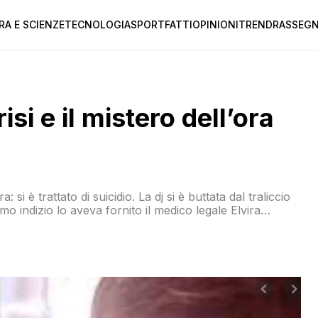
RA E SCIENZE
TECNOLOGIA
SPORT
FATTI
OPINIONI
TREND
RASSEGN
risi e il mistero dell’ora
a: si è trattato di suicidio. La dj si è buttata dal traliccio
imo indizio lo aveva fornito il medico legale Elvira
 rinvenuto». Ma cosa è successo a Gioele?