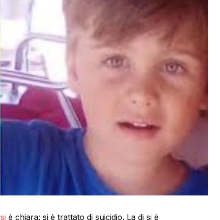
si
è chiara: si è trattato di suicidio. La dj si è