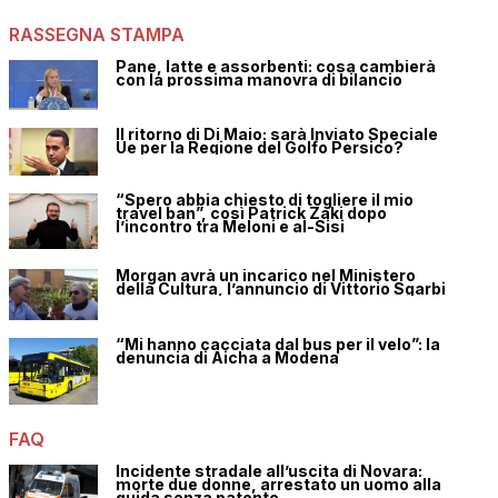
RASSEGNA STAMPA
Pane, latte e assorbenti: cosa cambierà
con la prossima manovra di bilancio
Il ritorno di Di Maio: sarà Inviato Speciale
Ue per la Regione del Golfo Persico?
“Spero abbia chiesto di togliere il mio
travel ban”, così Patrick Zaki dopo
l’incontro tra Meloni e al-Sisi
Morgan avrà un incarico nel Ministero
della Cultura, l’annuncio di Vittorio Sgarbi
“Mi hanno cacciata dal bus per il velo”: la
denuncia di Aicha a Modena
FAQ
Incidente stradale all’uscita di Novara:
morte due donne, arrestato un uomo alla
guida senza patente