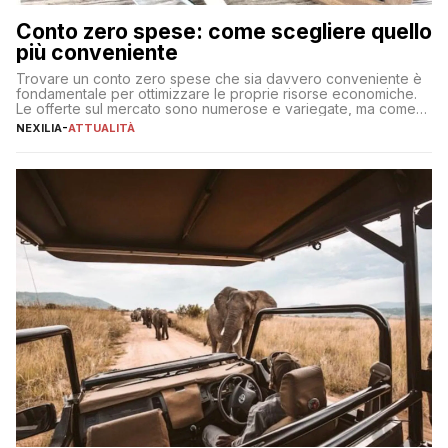
Conto zero spese: come scegliere quello
più conveniente
Trovare un conto zero spese che sia davvero conveniente è
fondamentale per ottimizzare le proprie risorse economiche.
Le offerte sul mercato sono numerose e variegate, ma come
individuare quella più adatta alle proprie esigenze senza
NEXILIA
-
ATTUALITÀ
incorrere in costi nascosti? Optare per un conto zero spese
significa eliminare le spese di gestione che spesso incidono
sul […]