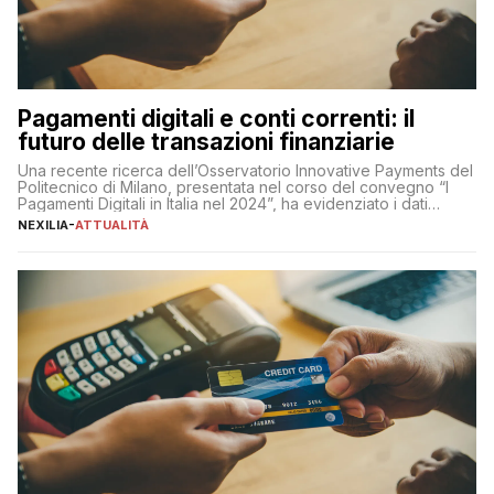
Pagamenti digitali e conti correnti: il
futuro delle transazioni finanziarie
Una recente ricerca dell’Osservatorio Innovative Payments del
Politecnico di Milano, presentata nel corso del convegno “I
Pagamenti Digitali in Italia nel 2024”, ha evidenziato i dati
definitivi del primo semestre 2024 relativamente alle
NEXILIA
-
ATTUALITÀ
transazioni dei pagamenti digitali con carta nel nostro Paese:
223 miliardi di euro. Si ritiene che il totale relativo ai 12 mesi […]