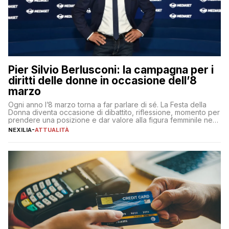
Pier Silvio Berlusconi: la campagna per i
diritti delle donne in occasione dell’8
marzo
Ogni anno l’8 marzo torna a far parlare di sé. La Festa della
Donna diventa occasione di dibattito, riflessione, momento per
prendere una posizione e dar valore alla figura femminile nella
sua complessità e crucialità. A lanciare un messaggio “forte e
NEXILIA
-
ATTUALITÀ
chiaro” quest’anno è stato anche Pier Silvio Berlusconi,
amministratore delegato di Mediaset, che ha […]