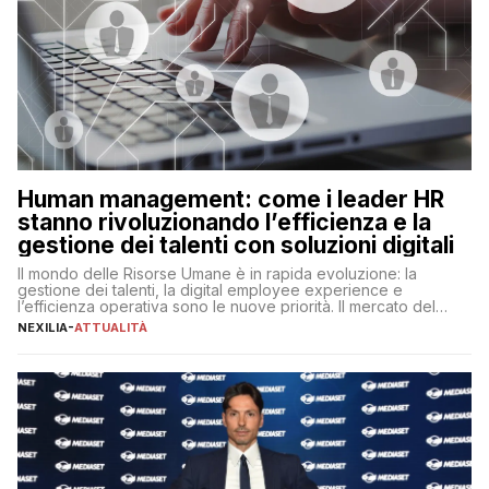
Human management: come i leader HR
stanno rivoluzionando l’efficienza e la
gestione dei talenti con soluzioni digitali
Il mondo delle Risorse Umane è in rapida evoluzione: la
gestione dei talenti, la digital employee experience e
l’efficienza operativa sono le nuove priorità. Il mercato del
lavoro, d’altra parte, è sempre più competitivo con una lotta
NEXILIA
-
ATTUALITÀ
per aggiudicarsi i talenti più validi che si intensifica e le
aspettative dei dipendenti in continua evoluzione. I […]