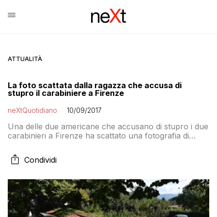
ATTUALITÀ
La foto scattata dalla ragazza che accusa di
stupro il carabiniere a Firenze
neXtQuotidiano
10/09/2017
Una delle due americane che accusano di stupro i due
carabinieri a Firenze ha scattato una fotografia di
nascosto con il telefonino al militare mentre stava
abusando di lei. Lui intanto parla di rapporto
Condividi
consenziente. L’assicurazione antistupro invece era
una bufala