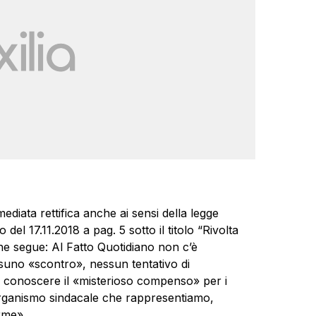
diata rettifica anche ai sensi della legge
el 17.11.2018 a pag. 5 sotto il titolo “Rivolta
 che segue: Al Fatto Quotidiano non c’è
ssuno «scontro», nessun tentativo di
di conoscere il «misterioso compenso» per i
organismo sindacale che rappresentiamo,
rme».