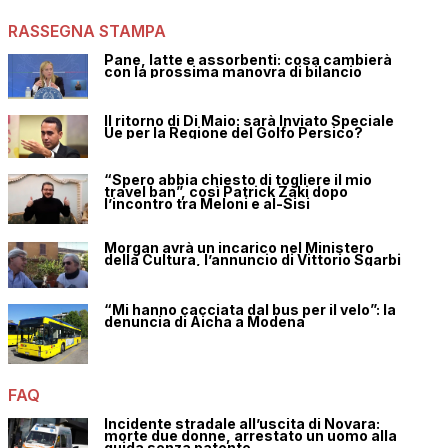
RASSEGNA STAMPA
Pane, latte e assorbenti: cosa cambierà
con la prossima manovra di bilancio
Il ritorno di Di Maio: sarà Inviato Speciale
Ue per la Regione del Golfo Persico?
“Spero abbia chiesto di togliere il mio
travel ban”, così Patrick Zaki dopo
l’incontro tra Meloni e al-Sisi
Morgan avrà un incarico nel Ministero
della Cultura, l’annuncio di Vittorio Sgarbi
“Mi hanno cacciata dal bus per il velo”: la
denuncia di Aicha a Modena
FAQ
Incidente stradale all’uscita di Novara:
morte due donne, arrestato un uomo alla
guida senza patente