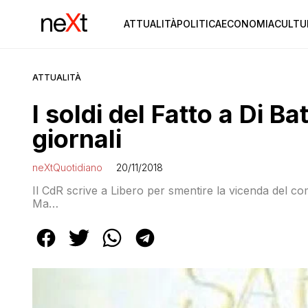
ATTUALITÀ
POLITICA
ECONOMIA
CULTU
ATTUALITÀ
I soldi del Fatto a Di Bat
giornali
neXtQuotidiano
20/11/2018
Il CdR scrive a Libero per smentire la vicenda del comp
Ma…