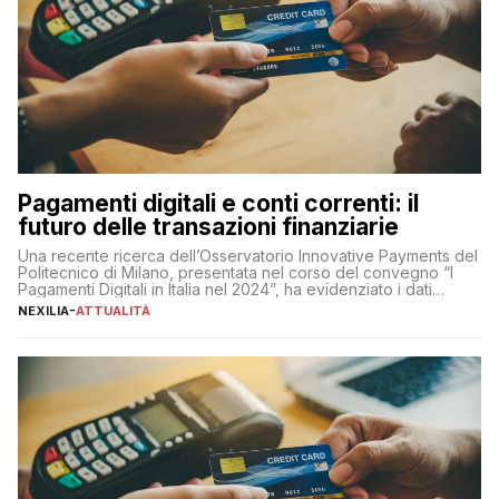
Pagamenti digitali e conti correnti: il
futuro delle transazioni finanziarie
Una recente ricerca dell’Osservatorio Innovative Payments del
Politecnico di Milano, presentata nel corso del convegno “I
Pagamenti Digitali in Italia nel 2024”, ha evidenziato i dati
definitivi del primo semestre 2024 relativamente alle
NEXILIA
-
ATTUALITÀ
transazioni dei pagamenti digitali con carta nel nostro Paese:
223 miliardi di euro. Si ritiene che il totale relativo ai 12 mesi […]