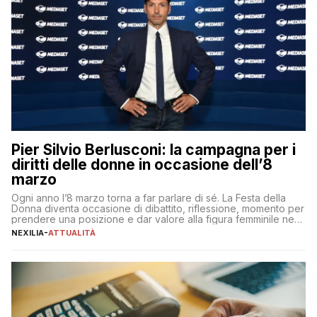
Pier Silvio Berlusconi: la campagna per i
diritti delle donne in occasione dell’8
marzo
Ogni anno l’8 marzo torna a far parlare di sé. La Festa della
Donna diventa occasione di dibattito, riflessione, momento per
prendere una posizione e dar valore alla figura femminile nella
sua complessità e crucialità. A lanciare un messaggio “forte e
NEXILIA
-
ATTUALITÀ
chiaro” quest’anno è stato anche Pier Silvio Berlusconi,
amministratore delegato di Mediaset, che ha […]