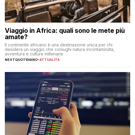
Viaggio in Africa: quali sono le mete più
amate?
Il continente africano è una destinazione unica per chi
desidera un viaggio che coniughi natura incontaminata,
avventura e culture millenarie
NEXTQUOTIDIANO
-
ATTUALITÀ