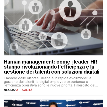
Human management: come i leader HR
stanno rivoluzionando l’efficienza e la
gestione dei talenti con soluzioni digitali
Il mondo delle Risorse Umane è in rapida evoluzione: la
gestione dei talenti, la digital employee experience e
l’efficienza operativa sono le nuove priorità. Il mercato del
lavoro, d’altra parte, è sempre più competitivo con una lotta
NEXILIA
-
ATTUALITÀ
per aggiudicarsi i talenti più validi che si intensifica e le
aspettative dei dipendenti in continua evoluzione. I […]