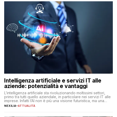
Intelligenza artificiale e servizi IT alle
aziende: potenzialità e vantaggi
L’intelligenza artificiale sta rivoluzionando moltissimi settori,
primo tra tutti quello aziendale, in particolare nei servizi IT alle
imprese. Infatti l’AI non è più una visione futuristica, ma una
realtà operativa che sta portando a un cambio significativo in
NEXILIA
-
ATTUALITÀ
ogni ambito. L’inserimento delle tecnologie di intelligenza
artificiale porta non solo all’ottimizzazione di diverse
operazioni, bensì comporta […]