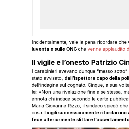
Incidentalmente, vale la pena ricordare che
Iuventa e sulle ONG
che
venne applaudito d
Il vigile e l’onesto Patrizio C
I carabinieri avevano dunque “messo sotto” i
stato avvisato,
dall’ispettore capo della p
dell’indagine sul cognato. Cinque, a sua volta,
lei: «Non una rivelazione fine a se stessa, ma v
annota chi indaga secondo le carte pubblicat
Maria Giovanna Rizzo, il sindaco spiegò che 
cosa.
I vigili successivamente ritardarono a
fece ulteriormente slittare l’accertamento