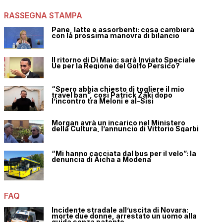
RASSEGNA STAMPA
Pane, latte e assorbenti: cosa cambierà
con la prossima manovra di bilancio
Il ritorno di Di Maio: sarà Inviato Speciale
Ue per la Regione del Golfo Persico?
“Spero abbia chiesto di togliere il mio
travel ban”, così Patrick Zaki dopo
l’incontro tra Meloni e al-Sisi
Morgan avrà un incarico nel Ministero
della Cultura, l’annuncio di Vittorio Sgarbi
“Mi hanno cacciata dal bus per il velo”: la
denuncia di Aicha a Modena
FAQ
Incidente stradale all’uscita di Novara:
morte due donne, arrestato un uomo alla
guida senza patente