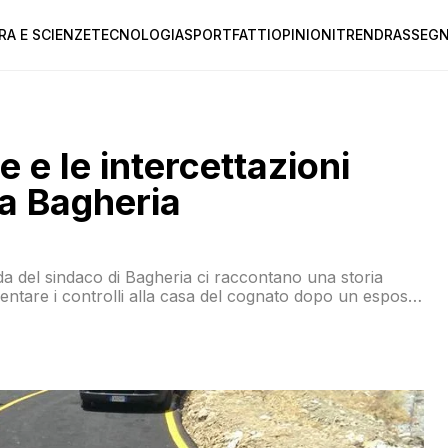
RA E SCIENZE
TECNOLOGIA
SPORT
FATTI
OPINIONI
TREND
RASSEGN
 e le intercettazioni
 a Bagheria
enda del sindaco di Bagheria ci raccontano una storia
allentare i controlli alla casa del cognato dopo un esposto
che sulle sanzioni da applicargli