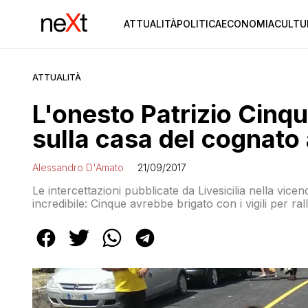
ATTUALITÀ
POLITICA
ECONOMIA
CULTU
ATTUALITÀ
L'onesto Patrizio Cinque
sulla casa del cognato
Alessandro D'Amato
21/09/2017
Le intercettazioni pubblicate da Livesicilia nella vic
incredibile: Cinque avrebbe brigato con i vigili per r
anonimo che lo accusava, poi avrebbe questionato an