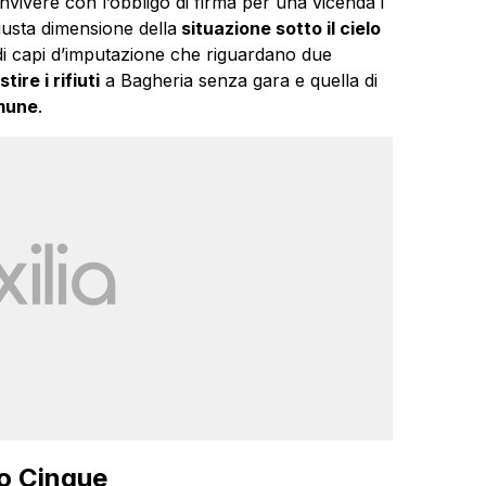
nvivere con l’obbligo di firma per una vicenda i
iusta dimensione della
situazione sotto il cielo
e di capi d’imputazione che riguardano due
ire i rifiuti
a Bagheria senza gara e quella di
omune
.
io Cinque