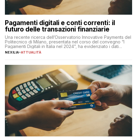
Pagamenti digitali e conti correnti: il
futuro delle transazioni finanziarie
Una recente ricerca dell’Osservatorio Innovative Payments del
Politecnico di Milano, presentata nel corso del convegno “I
Pagamenti Digitali in Italia nel 2024”, ha evidenziato i dati
definitivi del primo semestre 2024 relativamente alle
NEXILIA
-
ATTUALITÀ
transazioni dei pagamenti digitali con carta nel nostro Paese:
223 miliardi di euro. Si ritiene che il totale relativo ai 12 mesi […]