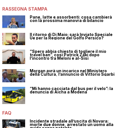
RASSEGNA STAMPA
Pane, latte e assorbenti: cosa cambierà
con la prossima manovra di bilancio
Il ritorno di Di Maio: sarà Inviato Speciale
Ue per la Regione del Golfo Persico?
“Spero abbia chiesto di togliere il mio
travel ban”, così Patrick Zaki dopo
l’incontro tra Meloni e al-Sisi
Morgan avrà un incarico nel Ministero
della Cultura, l’annuncio di Vittorio Sgarbi
“Mi hanno cacciata dal bus per il velo”: la
denuncia di Aicha a Modena
FAQ
Incidente stradale all’uscita di Novara:
morte due donne, arrestato un uomo alla
guida senza patente