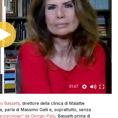
01:47
o Bassetti
, direttore della clinica di Malattie
, parla di Massimo Galli e, soprattutto, senza
zanzarologo” da Giorgio Palù
. Bassetti prima di