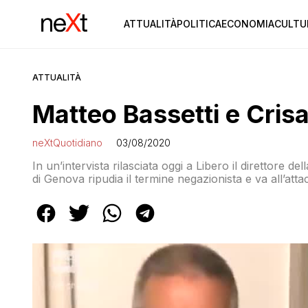
ATTUALITÀ
POLITICA
ECONOMIA
CULTU
ATTUALITÀ
Matteo Bassetti e Cris
neXtQuotidiano
03/08/2020
In un’intervista rilasciata oggi a Libero il direttore de
di Genova ripudia il termine negazionista e va all’att
e si sono autobattezzati tali»