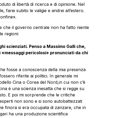
oduto di libertà di ricerca e di opinione. Nel
 farei subito le valigie e andrei all’estero.
onfine».
e che il governo centrale non ha fatto niente
e regioni:
ghi scienziati. Penso a Massimo Galli che,
i «messaggi pericolosi» pronunciati da chi
 che fosse a conoscenza della mia presenza
sero riferite ai politici. In generale mi
ello Cina o Corea del Nord,in cui non c’è
icina è una scienza inesatta che si regge su
to. E poi mi sorprende che le critiche
à esperti non sono e si sono autobattezzati
 che finora si era occupata di zanzare, che in
gari ha una produzione scientifica