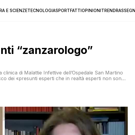
RA E SCIENZE
TECNOLOGIA
SPORT
FATTI
OPINIONI
TREND
RASSEGN
anti “zanzarologo”
lla clinica di Malattie Infettive dell’Ospedale San Martino
acco dei «presunti esperti che in realtà esperti non sono