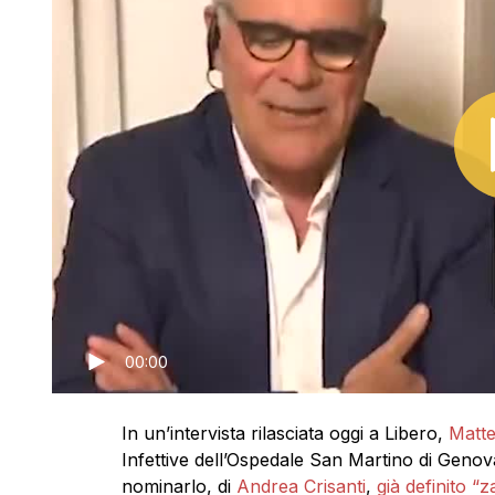
00:00
In un’intervista rilasciata oggi a Libero,
Matte
Infettive dell’Ospedale San Martino di Genova
nominarlo, di
Andrea Crisanti
,
già definito “