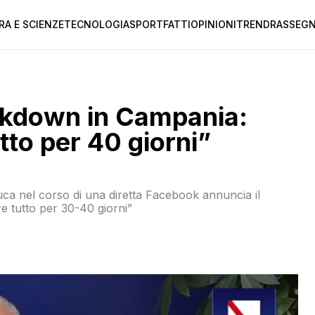
RA E SCIENZE
TECNOLOGIA
SPORT
FATTI
OPINIONI
TREND
RASSEGN
ockdown in Campania:
to per 40 giorni”
ca nel corso di una diretta Facebook annuncia il
 tutto per 30-40 giorni”