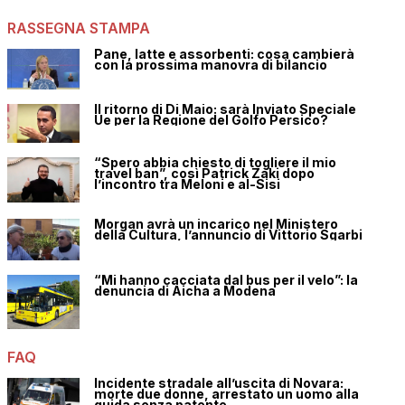
RASSEGNA STAMPA
Pane, latte e assorbenti: cosa cambierà
con la prossima manovra di bilancio
Il ritorno di Di Maio: sarà Inviato Speciale
Ue per la Regione del Golfo Persico?
“Spero abbia chiesto di togliere il mio
travel ban”, così Patrick Zaki dopo
l’incontro tra Meloni e al-Sisi
Morgan avrà un incarico nel Ministero
della Cultura, l’annuncio di Vittorio Sgarbi
“Mi hanno cacciata dal bus per il velo”: la
denuncia di Aicha a Modena
FAQ
Incidente stradale all’uscita di Novara:
morte due donne, arrestato un uomo alla
guida senza patente