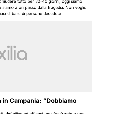
hiudere tutto per 30-40 giorni, oggi siamo
a siamo a un passo dalla tragedia. Non voglio
naia di bare di persone decedute
n in Campania: “Dobbiamo
i, definitive ed efficaci, per far fronte a una