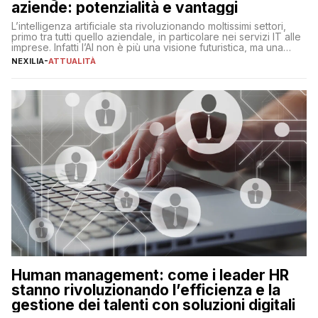
aziende: potenzialità e vantaggi
L’intelligenza artificiale sta rivoluzionando moltissimi settori,
primo tra tutti quello aziendale, in particolare nei servizi IT alle
imprese. Infatti l’AI non è più una visione futuristica, ma una
realtà operativa che sta portando a un cambio significativo in
NEXILIA
-
ATTUALITÀ
ogni ambito. L’inserimento delle tecnologie di intelligenza
artificiale porta non solo all’ottimizzazione di diverse
operazioni, bensì comporta […]
Human management: come i leader HR
stanno rivoluzionando l’efficienza e la
gestione dei talenti con soluzioni digitali