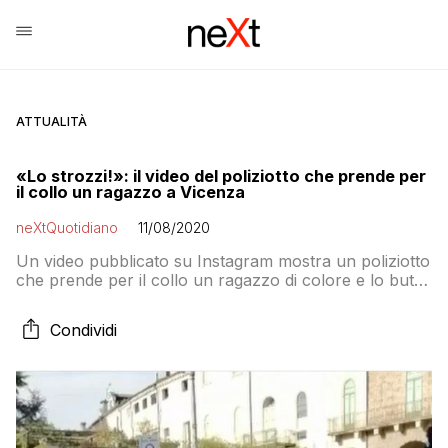
ATTUALITÀ
«Lo strozzi!»: il video del poliziotto che prende per
il collo un ragazzo a Vicenza
neXtQuotidiano
11/08/2020
Un video pubblicato su Instagram mostra un poliziotto
che prende per il collo un ragazzo di colore e lo butta
a terra mentre gli amici del ragazzo urlano “Lo strozzi!
Lo strozzi!”. Subito dopo si vede che il poliziotto lascia
Condividi
il ragazzo mentre altri ragazzi lo allontanano e gli altri
poliziotti chiamano i rinforzi