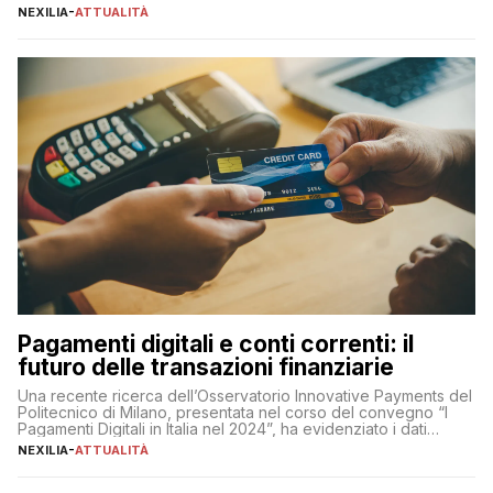
sua complessità e crucialità. A lanciare un messaggio “forte e
NEXILIA
-
ATTUALITÀ
chiaro” quest’anno è stato anche Pier Silvio Berlusconi,
amministratore delegato di Mediaset, che ha […]
Pagamenti digitali e conti correnti: il
futuro delle transazioni finanziarie
Una recente ricerca dell’Osservatorio Innovative Payments del
Politecnico di Milano, presentata nel corso del convegno “I
Pagamenti Digitali in Italia nel 2024”, ha evidenziato i dati
definitivi del primo semestre 2024 relativamente alle
NEXILIA
-
ATTUALITÀ
transazioni dei pagamenti digitali con carta nel nostro Paese:
223 miliardi di euro. Si ritiene che il totale relativo ai 12 mesi […]