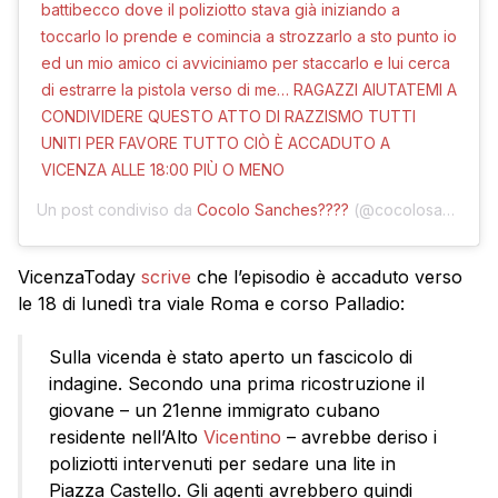
battibecco dove il poliziotto stava già iniziando a
toccarlo lo prende e comincia a strozzarlo a sto punto io
ed un mio amico ci avviciniamo per staccarlo e lui cerca
di estrarre la pistola verso di me… RAGAZZI AIUTATEMI A
CONDIVIDERE QUESTO ATTO DI RAZZISMO TUTTI
UNITI PER FAVORE TUTTO CIÒ È ACCADUTO A
VICENZA ALLE 18:00 PIÙ O MENO
Un post condiviso da
Cocolo Sanches????
(@cocolosanches) in data:
VicenzaToday
scrive
che l’episodio è accaduto verso
le 18 di lunedì tra viale Roma e corso Palladio:
Sulla vicenda è stato aperto un fascicolo di
indagine. Secondo una prima ricostruzione il
giovane – un 21enne immigrato cubano
residente nell’Alto
Vicentino
– avrebbe deriso i
poliziotti intervenuti per sedare una lite in
Piazza Castello. Gli agenti avrebbero quindi