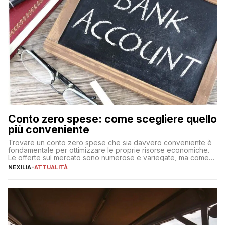
Conto zero spese: come scegliere quello
più conveniente
Trovare un conto zero spese che sia davvero conveniente è
fondamentale per ottimizzare le proprie risorse economiche.
Le offerte sul mercato sono numerose e variegate, ma come
individuare quella più adatta alle proprie esigenze senza
NEXILIA
-
ATTUALITÀ
incorrere in costi nascosti? Optare per un conto zero spese
significa eliminare le spese di gestione che spesso incidono
sul […]