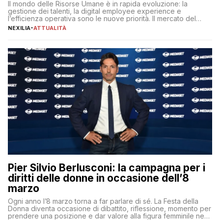
Il mondo delle Risorse Umane è in rapida evoluzione: la
gestione dei talenti, la digital employee experience e
l’efficienza operativa sono le nuove priorità. Il mercato del
lavoro, d’altra parte, è sempre più competitivo con una lotta
NEXILIA
-
ATTUALITÀ
per aggiudicarsi i talenti più validi che si intensifica e le
aspettative dei dipendenti in continua evoluzione. I […]
Pier Silvio Berlusconi: la campagna per i
diritti delle donne in occasione dell’8
marzo
Ogni anno l’8 marzo torna a far parlare di sé. La Festa della
Donna diventa occasione di dibattito, riflessione, momento per
prendere una posizione e dar valore alla figura femminile nella