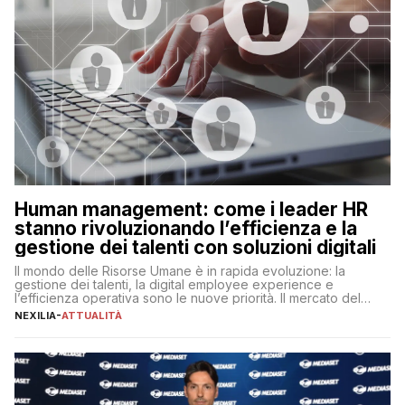
Human management: come i leader HR
stanno rivoluzionando l’efficienza e la
gestione dei talenti con soluzioni digitali
Il mondo delle Risorse Umane è in rapida evoluzione: la
gestione dei talenti, la digital employee experience e
l’efficienza operativa sono le nuove priorità. Il mercato del
lavoro, d’altra parte, è sempre più competitivo con una lotta
NEXILIA
-
ATTUALITÀ
per aggiudicarsi i talenti più validi che si intensifica e le
aspettative dei dipendenti in continua evoluzione. I […]