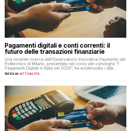
Pagamenti digitali e conti correnti: il
futuro delle transazioni finanziarie
Una recente ricerca dell’Osservatorio Innovative Payments del
Politecnico di Milano, presentata nel corso del convegno “I
Pagamenti Digitali in Italia nel 2024”, ha evidenziato i dati
definitivi del primo semestre 2024 relativamente alle
NEXILIA
-
ATTUALITÀ
transazioni dei pagamenti digitali con carta nel nostro Paese:
223 miliardi di euro. Si ritiene che il totale relativo ai 12 mesi […]