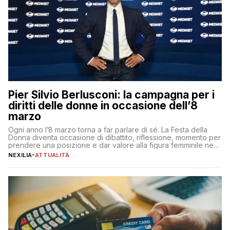
Pier Silvio Berlusconi: la campagna per i
diritti delle donne in occasione dell’8
marzo
Ogni anno l’8 marzo torna a far parlare di sé. La Festa della
Donna diventa occasione di dibattito, riflessione, momento per
prendere una posizione e dar valore alla figura femminile nella
sua complessità e crucialità. A lanciare un messaggio “forte e
NEXILIA
-
ATTUALITÀ
chiaro” quest’anno è stato anche Pier Silvio Berlusconi,
amministratore delegato di Mediaset, che ha […]