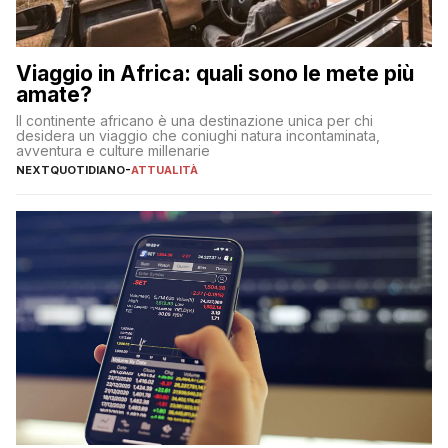
Viaggio in Africa: quali sono le mete più
amate?
Il continente africano è una destinazione unica per chi
desidera un viaggio che coniughi natura incontaminata,
avventura e culture millenarie
NEXTQUOTIDIANO
-
ATTUALITÀ