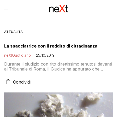
ATTUALITÀ
La spacciatrice con il reddito di cittadinanza
neXtQuotidiano
25/10/2019
Durante il giudizio con rito direttissimo tenutosi davanti
al Tribunale di Roma, il Giudice ha appurato che
l’arrestata era titolare del ”reddito di cittadinanza”, ne
ha disposto la sospensione, oltre alla condanna per il
Condividi
reato di spaccio di sostanze stupefacenti