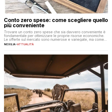
Conto zero spese: come scegliere quello
più conveniente
Trovare un conto zero spese che sia davvero conveniente è
fondamentale per ottimizzare le proprie risorse economiche.
Le offerte sul mercato sono numerose e variegate, ma come
individuare quella più adatta alle proprie esigenze senza
NEXILIA
-
ATTUALITÀ
incorrere in costi nascosti? Optare per un conto zero spese
significa eliminare le spese di gestione che spesso incidono
sul […]