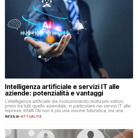
Intelligenza artificiale e servizi IT alle
aziende: potenzialità e vantaggi
L’intelligenza artificiale sta rivoluzionando moltissimi settori,
primo tra tutti quello aziendale, in particolare nei servizi IT alle
imprese. Infatti l’AI non è più una visione futuristica, ma una
realtà operativa che sta portando a un cambio significativo in
NEXILIA
-
ATTUALITÀ
ogni ambito. L’inserimento delle tecnologie di intelligenza
artificiale porta non solo all’ottimizzazione di diverse
operazioni, bensì comporta […]