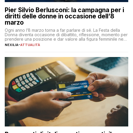
Pier Silvio Berlusconi: la campagna per i
diritti delle donne in occasione dell’8
marzo
Ogni anno l’8 marzo torna a far parlare di sé. La Festa della
Donna diventa occasione di dibattito, riflessione, momento per
prendere una posizione e dar valore alla figura femminile nella
sua complessità e crucialità. A lanciare un messaggio “forte e
NEXILIA
-
ATTUALITÀ
chiaro” quest’anno è stato anche Pier Silvio Berlusconi,
amministratore delegato di Mediaset, che ha […]