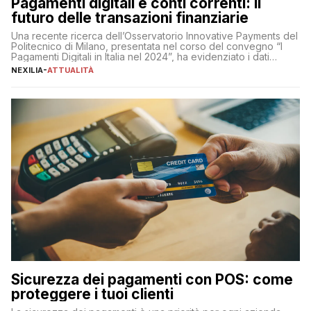
Pagamenti digitali e conti correnti: il
futuro delle transazioni finanziarie
Una recente ricerca dell’Osservatorio Innovative Payments del
Politecnico di Milano, presentata nel corso del convegno “I
Pagamenti Digitali in Italia nel 2024”, ha evidenziato i dati
definitivi del primo semestre 2024 relativamente alle
NEXILIA
-
ATTUALITÀ
transazioni dei pagamenti digitali con carta nel nostro Paese:
223 miliardi di euro. Si ritiene che il totale relativo ai 12 mesi […]
Sicurezza dei pagamenti con POS: come
proteggere i tuoi clienti