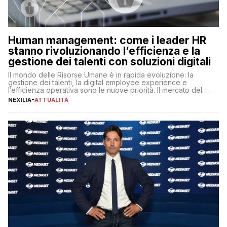
Human management: come i leader HR
stanno rivoluzionando l’efficienza e la
gestione dei talenti con soluzioni digitali
Il mondo delle Risorse Umane è in rapida evoluzione: la
gestione dei talenti, la digital employee experience e
l’efficienza operativa sono le nuove priorità. Il mercato del
lavoro, d’altra parte, è sempre più competitivo con una lotta
NEXILIA
-
ATTUALITÀ
per aggiudicarsi i talenti più validi che si intensifica e le
aspettative dei dipendenti in continua evoluzione. I […]