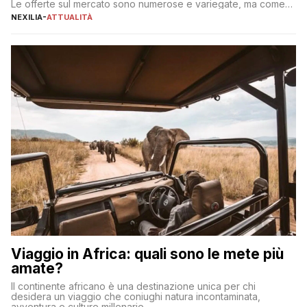
Le offerte sul mercato sono numerose e variegate, ma come
individuare quella più adatta alle proprie esigenze senza
NEXILIA
-
ATTUALITÀ
incorrere in costi nascosti? Optare per un conto zero spese
significa eliminare le spese di gestione che spesso incidono
sul […]
Viaggio in Africa: quali sono le mete più
amate?
Il continente africano è una destinazione unica per chi
desidera un viaggio che coniughi natura incontaminata,
avventura e culture millenarie