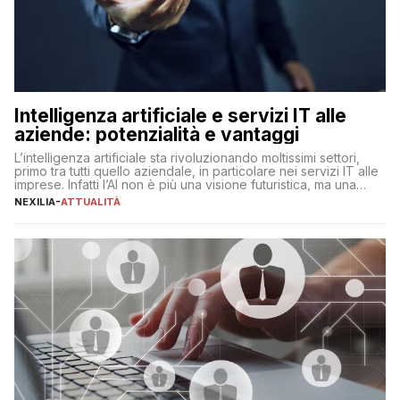
Intelligenza artificiale e servizi IT alle
aziende: potenzialità e vantaggi
L’intelligenza artificiale sta rivoluzionando moltissimi settori,
primo tra tutti quello aziendale, in particolare nei servizi IT alle
imprese. Infatti l’AI non è più una visione futuristica, ma una
realtà operativa che sta portando a un cambio significativo in
NEXILIA
-
ATTUALITÀ
ogni ambito. L’inserimento delle tecnologie di intelligenza
artificiale porta non solo all’ottimizzazione di diverse
operazioni, bensì comporta […]