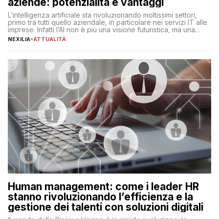
aziende: potenzialità e vantaggi
L’intelligenza artificiale sta rivoluzionando moltissimi settori,
primo tra tutti quello aziendale, in particolare nei servizi IT alle
imprese. Infatti l’AI non è più una visione futuristica, ma una
realtà operativa che sta portando a un cambio significativo in
NEXILIA
-
ATTUALITÀ
ogni ambito. L’inserimento delle tecnologie di intelligenza
artificiale porta non solo all’ottimizzazione di diverse
operazioni, bensì comporta […]
Human management: come i leader HR
stanno rivoluzionando l’efficienza e la
gestione dei talenti con soluzioni digitali