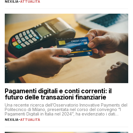
sua complessità e crucialità. A lanciare un messaggio “forte e
NEXILIA
-
ATTUALITÀ
chiaro” quest’anno è stato anche Pier Silvio Berlusconi,
amministratore delegato di Mediaset, che ha […]
Pagamenti digitali e conti correnti: il
futuro delle transazioni finanziarie
Una recente ricerca dell’Osservatorio Innovative Payments del
Politecnico di Milano, presentata nel corso del convegno “I
Pagamenti Digitali in Italia nel 2024”, ha evidenziato i dati
definitivi del primo semestre 2024 relativamente alle
NEXILIA
-
ATTUALITÀ
transazioni dei pagamenti digitali con carta nel nostro Paese:
223 miliardi di euro. Si ritiene che il totale relativo ai 12 mesi […]