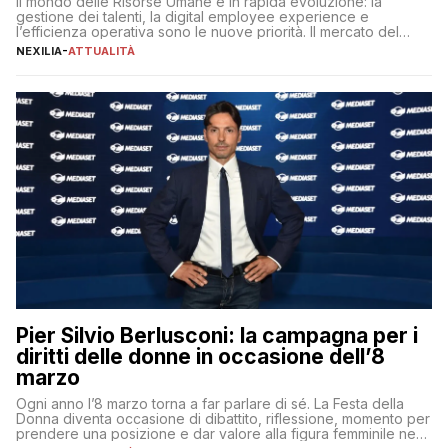
Il mondo delle Risorse Umane è in rapida evoluzione: la
gestione dei talenti, la digital employee experience e
l’efficienza operativa sono le nuove priorità. Il mercato del
lavoro, d’altra parte, è sempre più competitivo con una lotta
NEXILIA
-
ATTUALITÀ
per aggiudicarsi i talenti più validi che si intensifica e le
aspettative dei dipendenti in continua evoluzione. I […]
Pier Silvio Berlusconi: la campagna per i
diritti delle donne in occasione dell’8
marzo
Ogni anno l’8 marzo torna a far parlare di sé. La Festa della
Donna diventa occasione di dibattito, riflessione, momento per
prendere una posizione e dar valore alla figura femminile nella