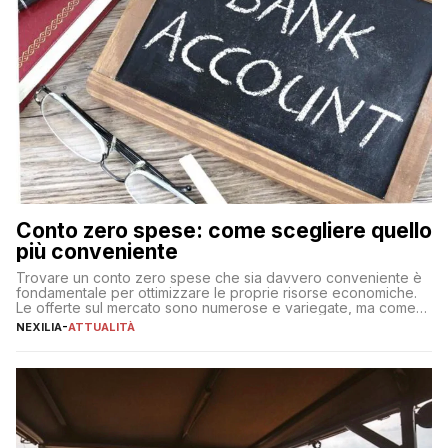
Conto zero spese: come scegliere quello
più conveniente
Trovare un conto zero spese che sia davvero conveniente è
fondamentale per ottimizzare le proprie risorse economiche.
Le offerte sul mercato sono numerose e variegate, ma come
individuare quella più adatta alle proprie esigenze senza
NEXILIA
-
ATTUALITÀ
incorrere in costi nascosti? Optare per un conto zero spese
significa eliminare le spese di gestione che spesso incidono
sul […]