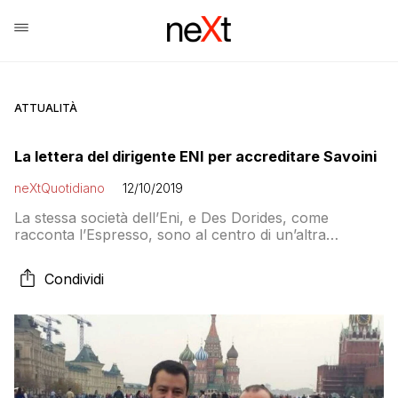
ATTUALITÀ
La lettera del dirigente ENI per accreditare Savoini
neXtQuotidiano
12/10/2019
La stessa società dell’Eni, e Des Dorides, come
racconta l’Espresso, sono al centro di un’altra
inchiesta a Milano su presunte tangenti milionarie a
indagati italiani. Le indagini devono ancora chiarire se
Condividi
la banca inglese avesse già siglato precedenti
mediazioni con il gruppo Eni