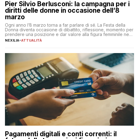
Pier Silvio Berlusconi: la campagna per i
diritti delle donne in occasione dell’8
marzo
Ogni anno l’8 marzo torna a far parlare di sé. La Festa della
Donna diventa occasione di dibattito, riflessione, momento per
prendere una posizione e dar valore alla figura femminile nella
sua complessità e crucialità. A lanciare un messaggio “forte e
NEXILIA
-
ATTUALITÀ
chiaro” quest’anno è stato anche Pier Silvio Berlusconi,
amministratore delegato di Mediaset, che ha […]
Pagamenti digitali e conti correnti: il