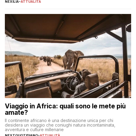
individuare quella più adatta alle proprie esigenze senza
NEXILIA
-
ATTUALITÀ
incorrere in costi nascosti? Optare per un conto zero spese
significa eliminare le spese di gestione che spesso incidono
sul […]
Viaggio in Africa: quali sono le mete più
amate?
Il continente africano è una destinazione unica per chi
desidera un viaggio che coniughi natura incontaminata,
avventura e culture millenarie
NEXTQUOTIDIANO
-
ATTUALITÀ