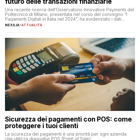
futuro delle transazioni finanziarie
Una recente ricerca dell’Osservatorio Innovative Payments del
Politecnico di Milano, presentata nel corso del convegno “I
Pagamenti Digitali in Italia nel 2024”, ha evidenziato i dati
definitivi del primo semestre 2024 relativamente alle
NEXILIA
-
ATTUALITÀ
transazioni dei pagamenti digitali con carta nel nostro Paese:
223 miliardi di euro. Si ritiene che il totale relativo ai 12 mesi […]
Sicurezza dei pagamenti con POS: come
proteggere i tuoi clienti
La sicurezza dei pagamenti è una priorità per ogni azienda
che utilizza dispositivi POS (Point of Sale).