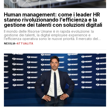
Human management: come i leader HR
stanno rivoluzionando l’efficienza e la
gestione dei talenti con soluzioni digitali
Il mondo delle Risorse Umane è in rapida evoluzione: la
gestione dei talenti, la digital employee experience e
l’efficienza operativa sono le nuove priorità. Il mercato del
lavoro, d’altra parte, è sempre più competitivo con una lotta
NEXILIA
-
ATTUALITÀ
per aggiudicarsi i talenti più validi che si intensifica e le
aspettative dei dipendenti in continua evoluzione. I […]