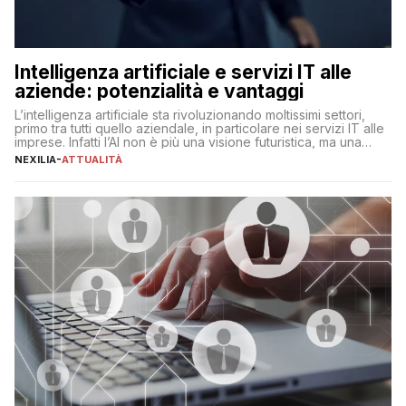
Intelligenza artificiale e servizi IT alle
aziende: potenzialità e vantaggi
L’intelligenza artificiale sta rivoluzionando moltissimi settori,
primo tra tutti quello aziendale, in particolare nei servizi IT alle
imprese. Infatti l’AI non è più una visione futuristica, ma una
realtà operativa che sta portando a un cambio significativo in
NEXILIA
-
ATTUALITÀ
ogni ambito. L’inserimento delle tecnologie di intelligenza
artificiale porta non solo all’ottimizzazione di diverse
operazioni, bensì comporta […]