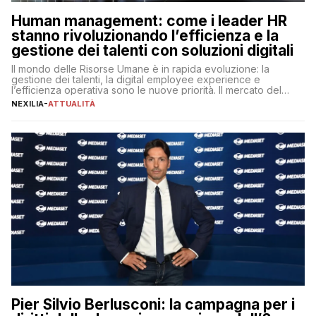
Human management: come i leader HR
stanno rivoluzionando l’efficienza e la
gestione dei talenti con soluzioni digitali
Il mondo delle Risorse Umane è in rapida evoluzione: la
gestione dei talenti, la digital employee experience e
l’efficienza operativa sono le nuove priorità. Il mercato del
lavoro, d’altra parte, è sempre più competitivo con una lotta
NEXILIA
-
ATTUALITÀ
per aggiudicarsi i talenti più validi che si intensifica e le
aspettative dei dipendenti in continua evoluzione. I […]
Pier Silvio Berlusconi: la campagna per i