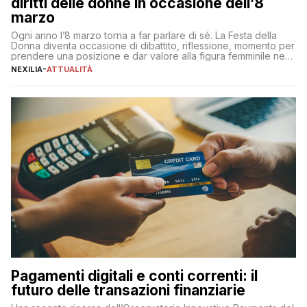
diritti delle donne in occasione dell’8
marzo
Ogni anno l’8 marzo torna a far parlare di sé. La Festa della
Donna diventa occasione di dibattito, riflessione, momento per
prendere una posizione e dar valore alla figura femminile nella
sua complessità e crucialità. A lanciare un messaggio “forte e
NEXILIA
-
ATTUALITÀ
chiaro” quest’anno è stato anche Pier Silvio Berlusconi,
amministratore delegato di Mediaset, che ha […]
Pagamenti digitali e conti correnti: il
futuro delle transazioni finanziarie