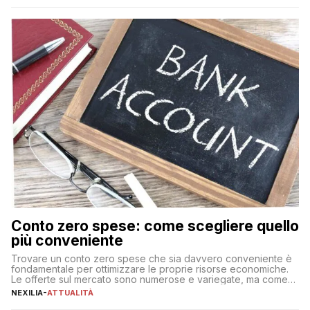
Conto zero spese: come scegliere quello
più conveniente
Trovare un conto zero spese che sia davvero conveniente è
fondamentale per ottimizzare le proprie risorse economiche.
Le offerte sul mercato sono numerose e variegate, ma come
individuare quella più adatta alle proprie esigenze senza
NEXILIA
-
ATTUALITÀ
incorrere in costi nascosti? Optare per un conto zero spese