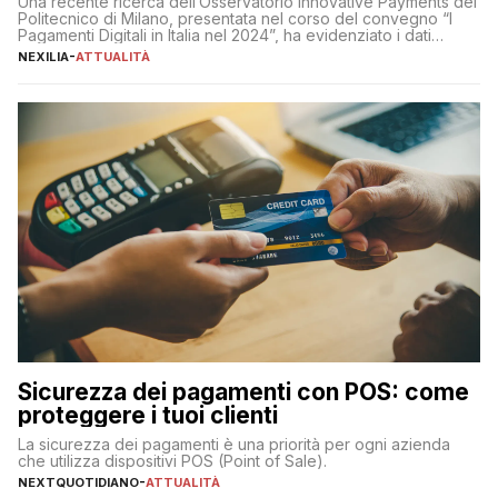
Una recente ricerca dell’Osservatorio Innovative Payments del
Politecnico di Milano, presentata nel corso del convegno “I
Pagamenti Digitali in Italia nel 2024”, ha evidenziato i dati
definitivi del primo semestre 2024 relativamente alle
NEXILIA
-
ATTUALITÀ
transazioni dei pagamenti digitali con carta nel nostro Paese:
223 miliardi di euro. Si ritiene che il totale relativo ai 12 mesi […]
Sicurezza dei pagamenti con POS: come
proteggere i tuoi clienti
La sicurezza dei pagamenti è una priorità per ogni azienda
che utilizza dispositivi POS (Point of Sale).
NEXTQUOTIDIANO
-
ATTUALITÀ