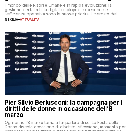
Il mondo delle Risorse Umane è in rapida evoluzione: la
gestione dei talenti, la digital employee experience e
l’efficienza operativa sono le nuove priorità. Il mercato del
lavoro, d’altra parte, è sempre più competitivo con una lotta
NEXILIA
-
ATTUALITÀ
per aggiudicarsi i talenti più validi che si intensifica e le
aspettative dei dipendenti in continua evoluzione. I […]
Pier Silvio Berlusconi: la campagna per i
diritti delle donne in occasione dell’8
marzo
Ogni anno l’8 marzo torna a far parlare di sé. La Festa della
Donna diventa occasione di dibattito, riflessione, momento per