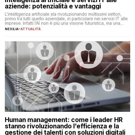
aziende: potenzialità e vantaggi
L’intelligenza artificiale sta rivoluzionando moltissimi settori,
primo tra tutti quello aziendale, in particolare nei servizi IT alle
imprese. Infatti l’AI non è più una visione futuristica, ma una
realtà operativa che sta portando a un cambio significativo in
NEXILIA
-
ATTUALITÀ
ogni ambito. L’inserimento delle tecnologie di intelligenza
artificiale porta non solo all’ottimizzazione di diverse
operazioni, bensì comporta […]
Human management: come i leader HR
stanno rivoluzionando l’efficienza e la
gestione dei talenti con soluzioni digitali