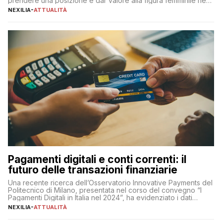
prendere una posizione e dar valore alla figura femminile nella
sua complessità e crucialità. A lanciare un messaggio “forte e
NEXILIA
-
ATTUALITÀ
chiaro” quest’anno è stato anche Pier Silvio Berlusconi,
amministratore delegato di Mediaset, che ha […]
Pagamenti digitali e conti correnti: il
futuro delle transazioni finanziarie
Una recente ricerca dell’Osservatorio Innovative Payments del
Politecnico di Milano, presentata nel corso del convegno “I
Pagamenti Digitali in Italia nel 2024”, ha evidenziato i dati
definitivi del primo semestre 2024 relativamente alle
NEXILIA
-
ATTUALITÀ
transazioni dei pagamenti digitali con carta nel nostro Paese:
223 miliardi di euro. Si ritiene che il totale relativo ai 12 mesi […]