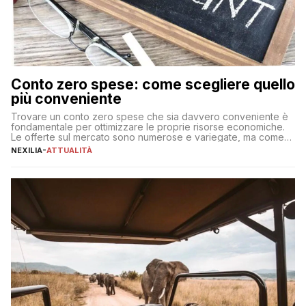
Conto zero spese: come scegliere quello
più conveniente
Trovare un conto zero spese che sia davvero conveniente è
fondamentale per ottimizzare le proprie risorse economiche.
Le offerte sul mercato sono numerose e variegate, ma come
individuare quella più adatta alle proprie esigenze senza
NEXILIA
-
ATTUALITÀ
incorrere in costi nascosti? Optare per un conto zero spese
significa eliminare le spese di gestione che spesso incidono
sul […]