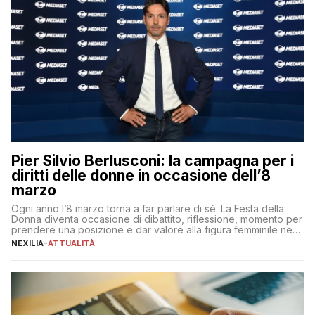
Pier Silvio Berlusconi: la campagna per i
diritti delle donne in occasione dell’8
marzo
Ogni anno l’8 marzo torna a far parlare di sé. La Festa della
Donna diventa occasione di dibattito, riflessione, momento per
prendere una posizione e dar valore alla figura femminile nella
sua complessità e crucialità. A lanciare un messaggio “forte e
NEXILIA
-
ATTUALITÀ
chiaro” quest’anno è stato anche Pier Silvio Berlusconi,
amministratore delegato di Mediaset, che ha […]