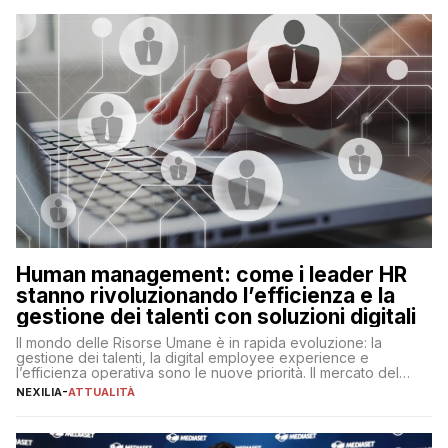
operazioni, bensì comporta […]
Human management: come i leader HR
stanno rivoluzionando l’efficienza e la
gestione dei talenti con soluzioni digitali
Il mondo delle Risorse Umane è in rapida evoluzione: la
gestione dei talenti, la digital employee experience e
l’efficienza operativa sono le nuove priorità. Il mercato del
lavoro, d’altra parte, è sempre più competitivo con una lotta
NEXILIA
-
ATTUALITÀ
per aggiudicarsi i talenti più validi che si intensifica e le
aspettative dei dipendenti in continua evoluzione. I […]