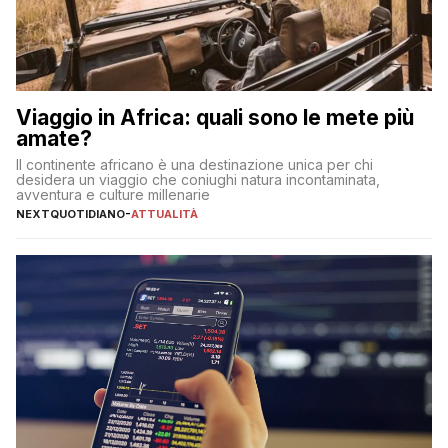
Viaggio in Africa: quali sono le mete più
amate?
Il continente africano è una destinazione unica per chi
desidera un viaggio che coniughi natura incontaminata,
avventura e culture millenarie
NEXTQUOTIDIANO
-
ATTUALITÀ