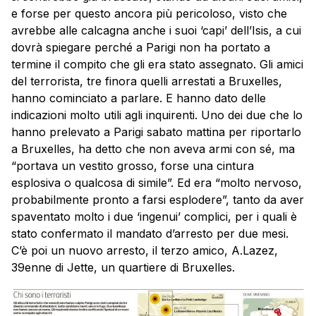
e forse per questo ancora più pericoloso, visto che
avrebbe alle calcagna anche i suoi ‘capi’ dell’Isis, a cui
dovrà spiegare perché a
Parigi
non ha portato a
termine il compito che gli era stato assegnato. Gli amici
del terrorista, tre finora quelli arrestati a Bruxelles,
hanno cominciato a parlare. E hanno dato delle
indicazioni molto utili agli inquirenti. Uno dei due che lo
hanno prelevato a
Parigi
sabato mattina per riportarlo
a Bruxelles, ha detto che non aveva armi con sé, ma
“portava un vestito grosso, forse una cintura
esplosiva o qualcosa di simile”. Ed era “molto nervoso,
probabilmente pronto a farsi esplodere”, tanto da aver
spaventato molto i due ‘ingenui’ complici, per i quali è
stato confermato il mandato d’arresto per due mesi.
C’è poi un nuovo arresto, il terzo amico, A.Lazez,
39enne di Jette, un quartiere di Bruxelles.