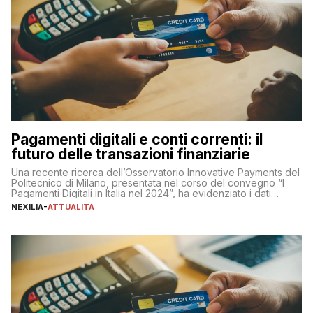
Pagamenti digitali e conti correnti: il
futuro delle transazioni finanziarie
Una recente ricerca dell’Osservatorio Innovative Payments del
Politecnico di Milano, presentata nel corso del convegno “I
Pagamenti Digitali in Italia nel 2024”, ha evidenziato i dati
definitivi del primo semestre 2024 relativamente alle
NEXILIA
-
ATTUALITÀ
transazioni dei pagamenti digitali con carta nel nostro Paese:
223 miliardi di euro. Si ritiene che il totale relativo ai 12 mesi […]