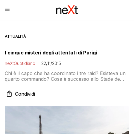
ATTUALITÀ
I cinque misteri degli attentati di Parigi
neXtQuotidiano
22/11/2015
Chi è il capo che ha coordinato i tre raid? Esisteva un
quarto commando? Cosa è successo allo Stade de
France? Chi è il terzo morto di Saint Denis? Quale è
stato il ruolo di Abaaoud?
Condividi