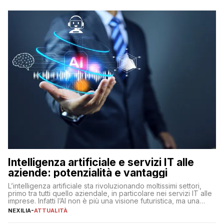
Intelligenza artificiale e servizi IT alle
aziende: potenzialità e vantaggi
L’intelligenza artificiale sta rivoluzionando moltissimi settori,
primo tra tutti quello aziendale, in particolare nei servizi IT alle
imprese. Infatti l’AI non è più una visione futuristica, ma una
realtà operativa che sta portando a un cambio significativo in
NEXILIA
-
ATTUALITÀ
ogni ambito. L’inserimento delle tecnologie di intelligenza
artificiale porta non solo all’ottimizzazione di diverse