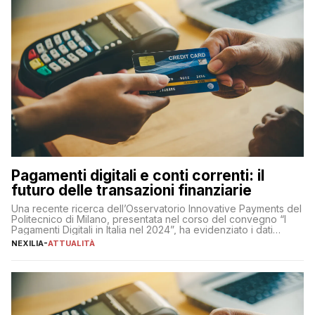
Pagamenti digitali e conti correnti: il
futuro delle transazioni finanziarie
Una recente ricerca dell’Osservatorio Innovative Payments del
Politecnico di Milano, presentata nel corso del convegno “I
Pagamenti Digitali in Italia nel 2024”, ha evidenziato i dati
definitivi del primo semestre 2024 relativamente alle
NEXILIA
-
ATTUALITÀ
transazioni dei pagamenti digitali con carta nel nostro Paese:
223 miliardi di euro. Si ritiene che il totale relativo ai 12 mesi […]