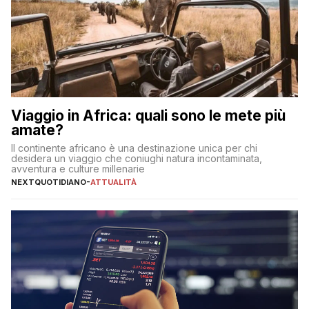
Viaggio in Africa: quali sono le mete più
amate?
Il continente africano è una destinazione unica per chi
desidera un viaggio che coniughi natura incontaminata,
avventura e culture millenarie
NEXTQUOTIDIANO
-
ATTUALITÀ