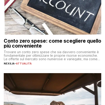
Conto zero spese: come scegliere quello
più conveniente
Trovare un conto zero spese che sia davvero conveniente è
fondamentale per ottimizzare le proprie risorse economiche.
Le offerte sul mercato sono numerose e variegate, ma come
individuare quella più adatta alle proprie esigenze senza
NEXILIA
-
ATTUALITÀ
incorrere in costi nascosti? Optare per un conto zero spese
significa eliminare le spese di gestione che spesso incidono
sul […]