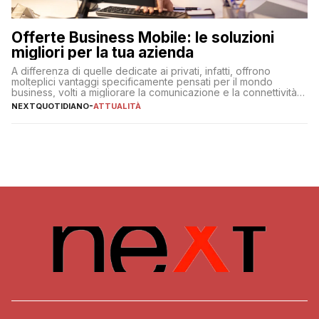
Offerte Business Mobile: le soluzioni
migliori per la tua azienda
A differenza di quelle dedicate ai privati, infatti, offrono
molteplici vantaggi specificamente pensati per il mondo
business, volti a migliorare la comunicazione e la connettività
degli utenti
NEXTQUOTIDIANO
-
ATTUALITÀ