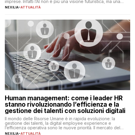
imprese. Infatti l’AI non è più una visione futuristica, ma una
realtà operativa che sta portando a un cambio significativo in
NEXILIA
-
ATTUALITÀ
ogni ambito. L’inserimento delle tecnologie di intelligenza
artificiale porta non solo all’ottimizzazione di diverse
operazioni, bensì comporta […]
Human management: come i leader HR
stanno rivoluzionando l’efficienza e la
gestione dei talenti con soluzioni digitali
Il mondo delle Risorse Umane è in rapida evoluzione: la
gestione dei talenti, la digital employee experience e
l’efficienza operativa sono le nuove priorità. Il mercato del
lavoro, d’altra parte, è sempre più competitivo con una lotta
NEXILIA
-
ATTUALITÀ