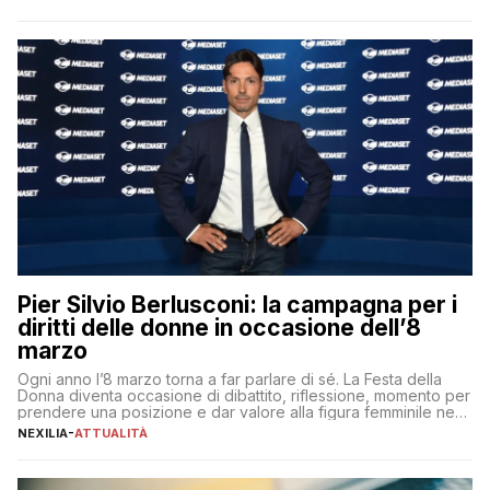
per aggiudicarsi i talenti più validi che si intensifica e le
aspettative dei dipendenti in continua evoluzione. I […]
Pier Silvio Berlusconi: la campagna per i
diritti delle donne in occasione dell’8
marzo
Ogni anno l’8 marzo torna a far parlare di sé. La Festa della
Donna diventa occasione di dibattito, riflessione, momento per
prendere una posizione e dar valore alla figura femminile nella
sua complessità e crucialità. A lanciare un messaggio “forte e
NEXILIA
-
ATTUALITÀ
chiaro” quest’anno è stato anche Pier Silvio Berlusconi,
amministratore delegato di Mediaset, che ha […]