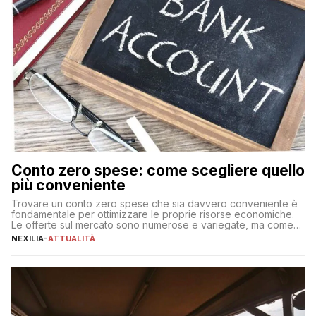
Conto zero spese: come scegliere quello
più conveniente
Trovare un conto zero spese che sia davvero conveniente è
fondamentale per ottimizzare le proprie risorse economiche.
Le offerte sul mercato sono numerose e variegate, ma come
individuare quella più adatta alle proprie esigenze senza
NEXILIA
-
ATTUALITÀ
incorrere in costi nascosti? Optare per un conto zero spese
significa eliminare le spese di gestione che spesso incidono
sul […]