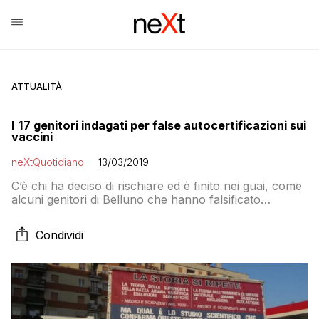
ATTUALITÀ
I 17 genitori indagati per false autocertificazioni sui
vaccini
neXtQuotidiano
13/03/2019
C’è chi ha deciso di rischiare ed è finito nei guai, come
alcuni genitori di Belluno che hanno falsificato
l’autocertificazione (dichiarando di avere un
appuntamento con la ASL per la vaccinazione)
Condividi