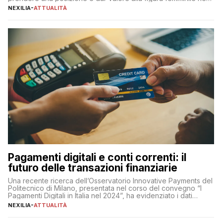
sua complessità e crucialità. A lanciare un messaggio “forte e
NEXILIA
-
ATTUALITÀ
chiaro” quest’anno è stato anche Pier Silvio Berlusconi,
amministratore delegato di Mediaset, che ha […]
Pagamenti digitali e conti correnti: il
futuro delle transazioni finanziarie
Una recente ricerca dell’Osservatorio Innovative Payments del
Politecnico di Milano, presentata nel corso del convegno “I
Pagamenti Digitali in Italia nel 2024”, ha evidenziato i dati
definitivi del primo semestre 2024 relativamente alle
NEXILIA
-
ATTUALITÀ
transazioni dei pagamenti digitali con carta nel nostro Paese:
223 miliardi di euro. Si ritiene che il totale relativo ai 12 mesi […]