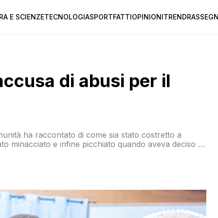
RA E SCIENZE
TECNOLOGIA
SPORT
FATTI
OPINIONI
TREND
RASSEGN
accusa di abusi per il
unità ha raccontato di come sia stato costretto a
ato minacciato e infine picchiato quando aveva deciso di