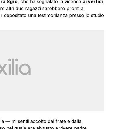
ra Sgrò
, che ha segnalato la vicenda
ai vertici
re altri due ragazzi sarebbero pronti a
er depositato una testimonianza presso lo studio
 — mi sentii accolto dal frate e dalla
so nel quale era abituato a vivere padre