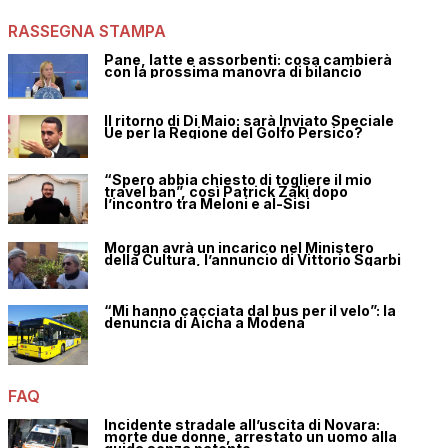
RASSEGNA STAMPA
Pane, latte e assorbenti: cosa cambierà
con la prossima manovra di bilancio
Il ritorno di Di Maio: sarà Inviato Speciale
Ue per la Regione del Golfo Persico?
“Spero abbia chiesto di togliere il mio
travel ban”, così Patrick Zaki dopo
l’incontro tra Meloni e al-Sisi
Morgan avrà un incarico nel Ministero
della Cultura, l’annuncio di Vittorio Sgarbi
“Mi hanno cacciata dal bus per il velo”: la
denuncia di Aicha a Modena
FAQ
Incidente stradale all’uscita di Novara:
morte due donne, arrestato un uomo alla