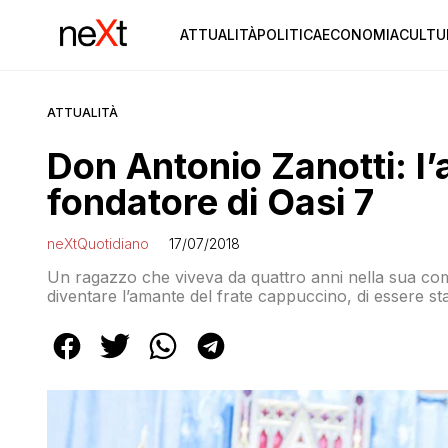
ATTUALITÀ
POLITICA
ECONOMIA
CULTU
ATTUALITÀ
Don Antonio Zanotti: l’
fondatore di Oasi 7
neXtQuotidiano
17/07/2018
Un ragazzo che viveva da quattro anni nella sua com
diventare l’amante del frate cappuccino, di essere st
scappare