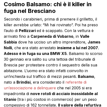
Cosimo Balsamo: chi è il killer in
fuga nel Bresciano
Secondo i carabinieri, prima di premere il grilletto, il
killer avrebbe urlato: “Mi hai rovinato”. Poi ha preso
l’auto di
Pellizzari
ed è scappato. Con la vettura è
arrivato fino a
Carpeneda di Vobarno
, in
Valle
Sabbia
dove ha ucciso un altro imprenditore,
James
Nolli
, che era stato arrestato
insieme a lui nel 2007
.
Adesso è in fuga su una BMW X5
. Balsamo lo scorso
30 gennaio era salito su una tettoia del tribunale di
Brescia per protestare contro il sequestro della sua
abitazione. L’uomo era stato infatti coinvolto in
un’inchiesta sul traffico di mezzi pesanti.
Balsamo
,
nato a
Brindisi
, era considerato il
referente di
un’associazione a delinquere
che nel 2005 si era
impadronita di
nove rotoli di acciaio inossidabile al
titanio
(tra i più costosi in commercio) per un peso
compessivo di 162 tonnellate.
Il valore della refurtiva