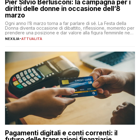
Pier Silvio Berlusconi: la campagna per i
diritti delle donne in occasione dell’8
marzo
Ogni anno l’8 marzo torna a far parlare di sé. La Festa della
Donna diventa occasione di dibattito, riflessione, momento per
prendere una posizione e dar valore alla figura femminile nella
sua complessità e crucialità. A lanciare un messaggio “forte e
NEXILIA
-
ATTUALITÀ
chiaro” quest’anno è stato anche Pier Silvio Berlusconi,
amministratore delegato di Mediaset, che ha […]
Pagamenti digitali e conti correnti: il
futuro delle transazioni finanziarie