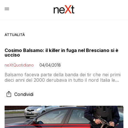
ATTUALITÀ
Cosimo Balsamo: il killer in fuga nel Bresciano si è
ucciso
neXtQuotidiano
04/04/2018
Balsamo faceva parte della banda dei tir che nei primi
dieci anni del 2000 derubava in tutto il nord Italia le
aziende di trasporto di metalli. Per quell’accusa, il
67enne venne condannato e ha scontato il carcere,
Condividi
ma si è visto anche privare dei beni e del suo
patrimonio