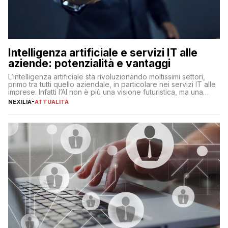
Intelligenza artificiale e servizi IT alle
aziende: potenzialità e vantaggi
L’intelligenza artificiale sta rivoluzionando moltissimi settori,
primo tra tutti quello aziendale, in particolare nei servizi IT alle
imprese. Infatti l’AI non è più una visione futuristica, ma una
realtà operativa che sta portando a un cambio significativo in
NEXILIA
-
ATTUALITÀ
ogni ambito. L’inserimento delle tecnologie di intelligenza
artificiale porta non solo all’ottimizzazione di diverse
operazioni, bensì comporta […]