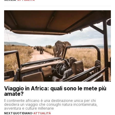
incorrere in costi nascosti? Optare per un conto zero spese
significa eliminare le spese di gestione che spesso incidono
sul […]
Viaggio in Africa: quali sono le mete più
amate?
Il continente africano è una destinazione unica per chi
desidera un viaggio che coniughi natura incontaminata,
avventura e culture millenarie
NEXTQUOTIDIANO
-
ATTUALITÀ