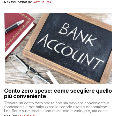
NEXTQUOTIDIANO
-
ATTUALITÀ
Conto zero spese: come scegliere quello
più conveniente
Trovare un conto zero spese che sia davvero conveniente è
fondamentale per ottimizzare le proprie risorse economiche.
Le offerte sul mercato sono numerose e variegate, ma come
individuare quella più adatta alle proprie esigenze senza
NEXILIA
-
ATTUALITÀ