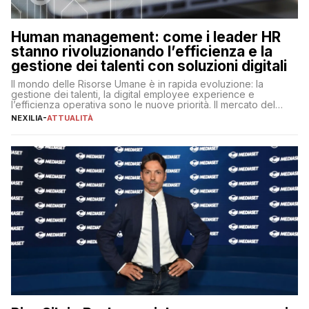
Human management: come i leader HR
stanno rivoluzionando l’efficienza e la
gestione dei talenti con soluzioni digitali
Il mondo delle Risorse Umane è in rapida evoluzione: la
gestione dei talenti, la digital employee experience e
l’efficienza operativa sono le nuove priorità. Il mercato del
lavoro, d’altra parte, è sempre più competitivo con una lotta
NEXILIA
-
ATTUALITÀ
per aggiudicarsi i talenti più validi che si intensifica e le
aspettative dei dipendenti in continua evoluzione. I […]