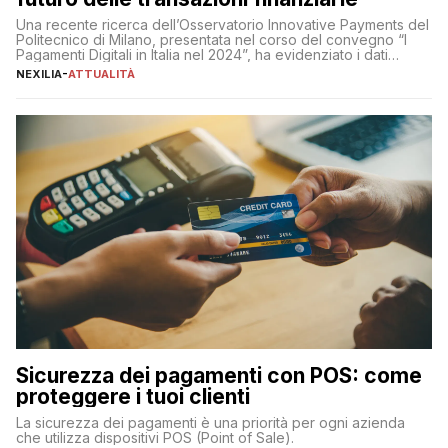
Una recente ricerca dell’Osservatorio Innovative Payments del
Politecnico di Milano, presentata nel corso del convegno “I
Pagamenti Digitali in Italia nel 2024”, ha evidenziato i dati
definitivi del primo semestre 2024 relativamente alle
NEXILIA
-
ATTUALITÀ
transazioni dei pagamenti digitali con carta nel nostro Paese:
223 miliardi di euro. Si ritiene che il totale relativo ai 12 mesi […]
Sicurezza dei pagamenti con POS: come
proteggere i tuoi clienti
La sicurezza dei pagamenti è una priorità per ogni azienda
che utilizza dispositivi POS (Point of Sale).