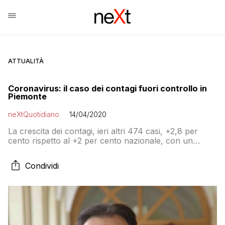
ATTUALITÀ
Coronavirus: il caso dei contagi fuori controllo in
Piemonte
neXtQuotidiano
14/04/2020
La crescita dei contagi, ieri altri 474 casi, +2,8 per
cento rispetto al +2 per cento nazionale, con un
misterioso aumento del 9,9% in provincia di Cuneo, ha
toccato un tasso giornaliero del 6 per cento nella
Condividi
prima settimana di aprile, scendendo al 4 per cento
negli ultimi giorni, ovvero il doppio della Lombardia