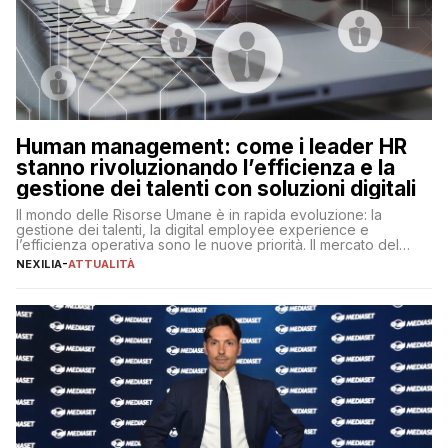
Human management: come i leader HR
stanno rivoluzionando l’efficienza e la
gestione dei talenti con soluzioni digitali
Il mondo delle Risorse Umane è in rapida evoluzione: la
gestione dei talenti, la digital employee experience e
l’efficienza operativa sono le nuove priorità. Il mercato del
lavoro, d’altra parte, è sempre più competitivo con una lotta
NEXILIA
-
ATTUALITÀ
per aggiudicarsi i talenti più validi che si intensifica e le
aspettative dei dipendenti in continua evoluzione. I […]