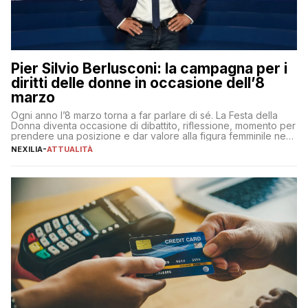
Pier Silvio Berlusconi: la campagna per i
diritti delle donne in occasione dell’8
marzo
Ogni anno l’8 marzo torna a far parlare di sé. La Festa della
Donna diventa occasione di dibattito, riflessione, momento per
prendere una posizione e dar valore alla figura femminile nella
sua complessità e crucialità. A lanciare un messaggio “forte e
NEXILIA
-
ATTUALITÀ
chiaro” quest’anno è stato anche Pier Silvio Berlusconi,
amministratore delegato di Mediaset, che ha […]