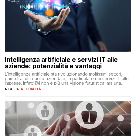
Intelligenza artificiale e servizi IT alle
aziende: potenzialità e vantaggi
L’intelligenza artificiale sta rivoluzionando moltissimi settori,
primo tra tutti quello aziendale, in particolare nei servizi IT alle
imprese. Infatti l’AI non è più una visione futuristica, ma una
realtà operativa che sta portando a un cambio significativo in
NEXILIA
-
ATTUALITÀ
ogni ambito. L’inserimento delle tecnologie di intelligenza
artificiale porta non solo all’ottimizzazione di diverse
operazioni, bensì comporta […]