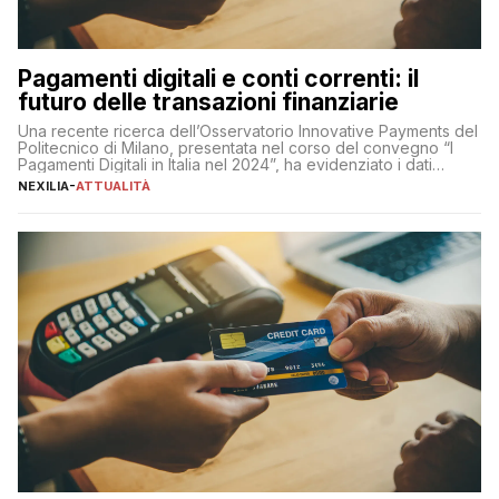
Pagamenti digitali e conti correnti: il
futuro delle transazioni finanziarie
Una recente ricerca dell’Osservatorio Innovative Payments del
Politecnico di Milano, presentata nel corso del convegno “I
Pagamenti Digitali in Italia nel 2024”, ha evidenziato i dati
definitivi del primo semestre 2024 relativamente alle
NEXILIA
-
ATTUALITÀ
transazioni dei pagamenti digitali con carta nel nostro Paese:
223 miliardi di euro. Si ritiene che il totale relativo ai 12 mesi […]