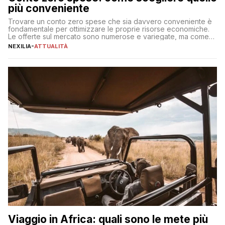
più conveniente
Trovare un conto zero spese che sia davvero conveniente è
fondamentale per ottimizzare le proprie risorse economiche.
Le offerte sul mercato sono numerose e variegate, ma come
individuare quella più adatta alle proprie esigenze senza
NEXILIA
-
ATTUALITÀ
incorrere in costi nascosti? Optare per un conto zero spese
significa eliminare le spese di gestione che spesso incidono
sul […]
Viaggio in Africa: quali sono le mete più