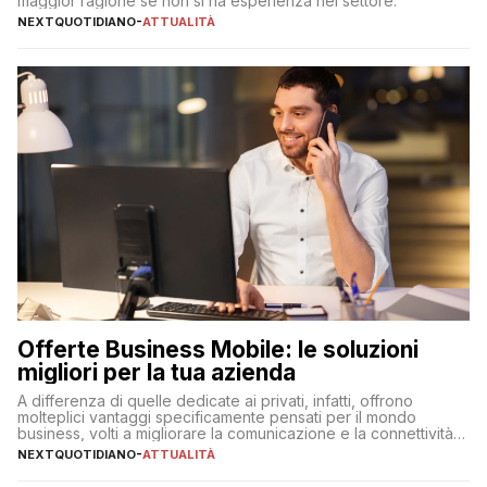
maggior ragione se non si ha esperienza nel settore.
NEXTQUOTIDIANO
-
ATTUALITÀ
Offerte Business Mobile: le soluzioni
migliori per la tua azienda
A differenza di quelle dedicate ai privati, infatti, offrono
molteplici vantaggi specificamente pensati per il mondo
business, volti a migliorare la comunicazione e la connettività
degli utenti
NEXTQUOTIDIANO
-
ATTUALITÀ