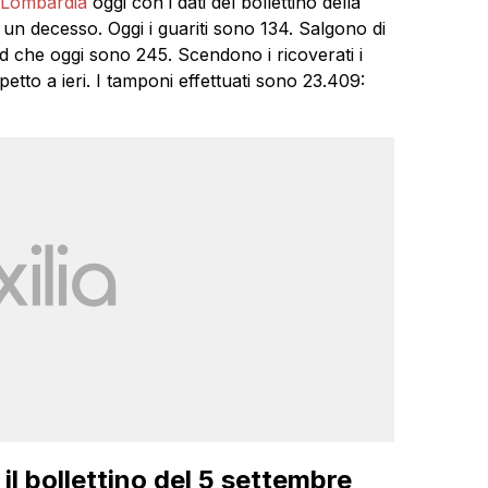
Lombardia
oggi con i dati del bollettino della
e un decesso. Oggi i guariti sono 134. Salgono di
vid che oggi sono 245. Scendono i ricoverati i
petto a ieri. I tamponi effettuati sono 23.409:
l bollettino del 5 settembre