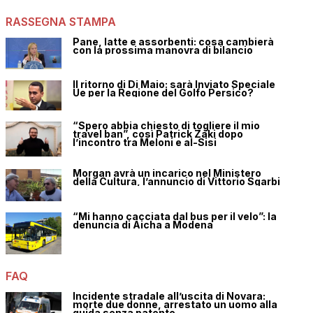
RASSEGNA STAMPA
Pane, latte e assorbenti: cosa cambierà
con la prossima manovra di bilancio
Il ritorno di Di Maio: sarà Inviato Speciale
Ue per la Regione del Golfo Persico?
“Spero abbia chiesto di togliere il mio
travel ban”, così Patrick Zaki dopo
l’incontro tra Meloni e al-Sisi
Morgan avrà un incarico nel Ministero
della Cultura, l’annuncio di Vittorio Sgarbi
“Mi hanno cacciata dal bus per il velo”: la
denuncia di Aicha a Modena
FAQ
Incidente stradale all’uscita di Novara:
morte due donne, arrestato un uomo alla
guida senza patente