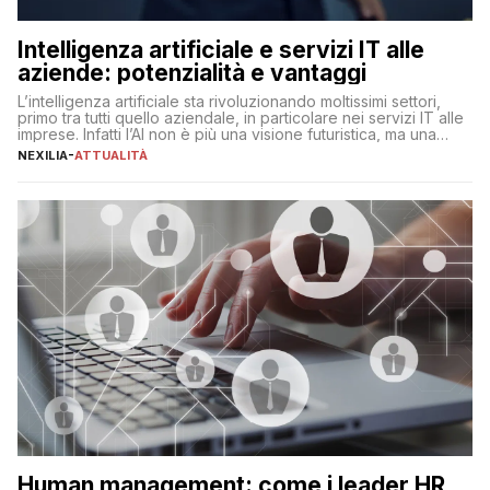
Intelligenza artificiale e servizi IT alle
aziende: potenzialità e vantaggi
L’intelligenza artificiale sta rivoluzionando moltissimi settori,
primo tra tutti quello aziendale, in particolare nei servizi IT alle
imprese. Infatti l’AI non è più una visione futuristica, ma una
realtà operativa che sta portando a un cambio significativo in
NEXILIA
-
ATTUALITÀ
ogni ambito. L’inserimento delle tecnologie di intelligenza
artificiale porta non solo all’ottimizzazione di diverse
operazioni, bensì comporta […]
Human management: come i leader HR