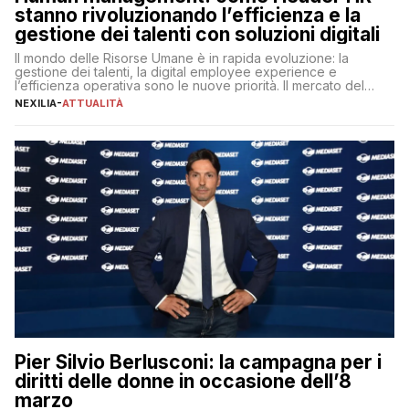
stanno rivoluzionando l’efficienza e la
gestione dei talenti con soluzioni digitali
Il mondo delle Risorse Umane è in rapida evoluzione: la
gestione dei talenti, la digital employee experience e
l’efficienza operativa sono le nuove priorità. Il mercato del
lavoro, d’altra parte, è sempre più competitivo con una lotta
NEXILIA
-
ATTUALITÀ
per aggiudicarsi i talenti più validi che si intensifica e le
aspettative dei dipendenti in continua evoluzione. I […]
Pier Silvio Berlusconi: la campagna per i
diritti delle donne in occasione dell’8
marzo