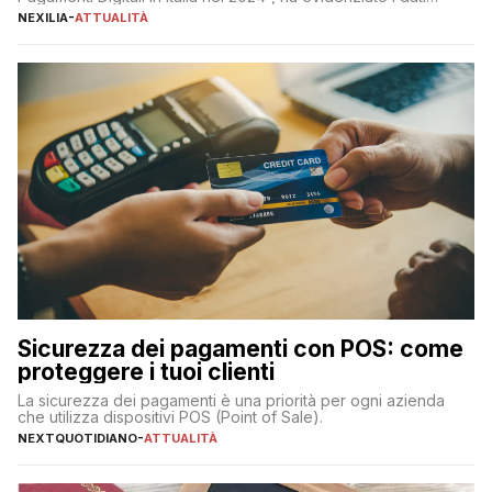
definitivi del primo semestre 2024 relativamente alle
NEXILIA
-
ATTUALITÀ
transazioni dei pagamenti digitali con carta nel nostro Paese:
223 miliardi di euro. Si ritiene che il totale relativo ai 12 mesi […]
Sicurezza dei pagamenti con POS: come
proteggere i tuoi clienti
La sicurezza dei pagamenti è una priorità per ogni azienda
che utilizza dispositivi POS (Point of Sale).
NEXTQUOTIDIANO
-
ATTUALITÀ