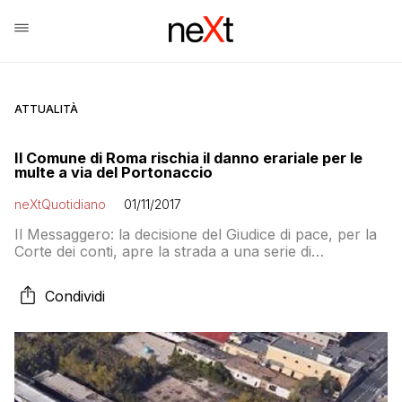
ATTUALITÀ
Il Comune di Roma rischia il danno erariale per le
multe a via del Portonaccio
neXtQuotidiano
01/11/2017
Il Messaggero: la decisione del Giudice di pace, per la
Corte dei conti, apre la strada a una serie di
bocciature che, sommate tra loro, potrebbero
scavare una voragine nelle casse già disastrate del
Condividi
Campidoglio