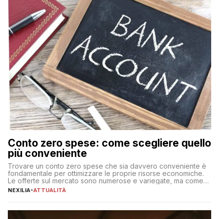
Conto zero spese: come scegliere quello
più conveniente
Trovare un conto zero spese che sia davvero conveniente è
fondamentale per ottimizzare le proprie risorse economiche.
Le offerte sul mercato sono numerose e variegate, ma come
individuare quella più adatta alle proprie esigenze senza
NEXILIA
-
ATTUALITÀ
incorrere in costi nascosti? Optare per un conto zero spese
significa eliminare le spese di gestione che spesso incidono
sul […]