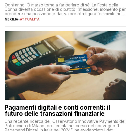
Ogni anno l’8 marzo torna a far parlare di sé. La Festa della
Donna diventa occasione di dibattito, riflessione, momento per
prendere una posizione e dar valore alla figura femminile nella
sua complessità e crucialità. A lanciare un messaggio “forte e
NEXILIA
-
ATTUALITÀ
chiaro” quest’anno è stato anche Pier Silvio Berlusconi,
amministratore delegato di Mediaset, che ha […]
Pagamenti digitali e conti correnti: il
futuro delle transazioni finanziarie
Una recente ricerca dell’Osservatorio Innovative Payments del
Politecnico di Milano, presentata nel corso del convegno “I
Pagamenti Digitali in Italia nel 2024”, ha evidenziato i dati