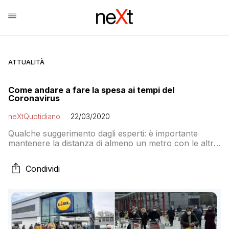
ATTUALITÀ
Come andare a fare la spesa ai tempi del
Coronavirus
neXtQuotidiano
22/03/2020
Qualche suggerimento dagli esperti: è importante
mantenere la distanza di almeno un metro con le altre
persone, non toccarsi mai il viso (bocca, naso, occhi)
quando si è al supermercato, lavarsi le mani appena
Condividi
rientrati a casa e lavarle di nuovo dopo aver messo a
posto la spesa