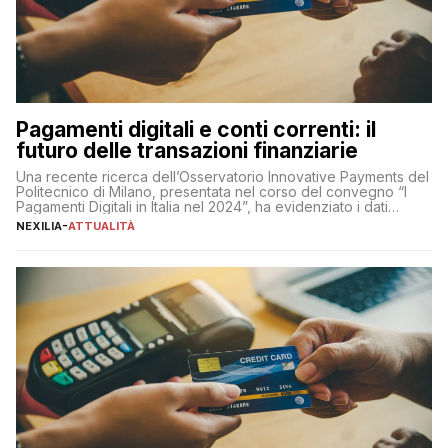
Pagamenti digitali e conti correnti: il
futuro delle transazioni finanziarie
Una recente ricerca dell’Osservatorio Innovative Payments del
Politecnico di Milano, presentata nel corso del convegno “I
Pagamenti Digitali in Italia nel 2024”, ha evidenziato i dati
definitivi del primo semestre 2024 relativamente alle
NEXILIA
-
ATTUALITÀ
transazioni dei pagamenti digitali con carta nel nostro Paese:
223 miliardi di euro. Si ritiene che il totale relativo ai 12 mesi […]