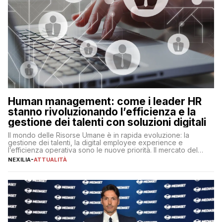
Human management: come i leader HR
stanno rivoluzionando l’efficienza e la
gestione dei talenti con soluzioni digitali
Il mondo delle Risorse Umane è in rapida evoluzione: la
gestione dei talenti, la digital employee experience e
l’efficienza operativa sono le nuove priorità. Il mercato del
lavoro, d’altra parte, è sempre più competitivo con una lotta
NEXILIA
-
ATTUALITÀ
per aggiudicarsi i talenti più validi che si intensifica e le
aspettative dei dipendenti in continua evoluzione. I […]