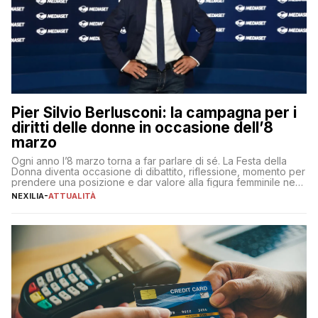
Pier Silvio Berlusconi: la campagna per i
diritti delle donne in occasione dell’8
marzo
Ogni anno l’8 marzo torna a far parlare di sé. La Festa della
Donna diventa occasione di dibattito, riflessione, momento per
prendere una posizione e dar valore alla figura femminile nella
sua complessità e crucialità. A lanciare un messaggio “forte e
NEXILIA
-
ATTUALITÀ
chiaro” quest’anno è stato anche Pier Silvio Berlusconi,
amministratore delegato di Mediaset, che ha […]