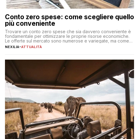
Conto zero spese: come scegliere quello
più conveniente
Trovare un conto zero spese che sia davvero conveniente è
fondamentale per ottimizzare le proprie risorse economiche.
Le offerte sul mercato sono numerose e variegate, ma come
individuare quella più adatta alle proprie esigenze senza
NEXILIA
-
ATTUALITÀ
incorrere in costi nascosti? Optare per un conto zero spese
significa eliminare le spese di gestione che spesso incidono
sul […]