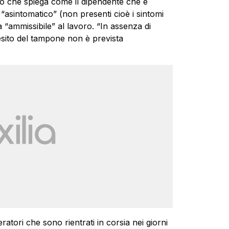
o che spiega come il dipendente che è
 “asintomatico” (non presenti cioè i sintomi
a “ammissibile” al lavoro. “In assenza di
’esito del tampone non è prevista
eratori che sono rientrati in corsia nei giorni