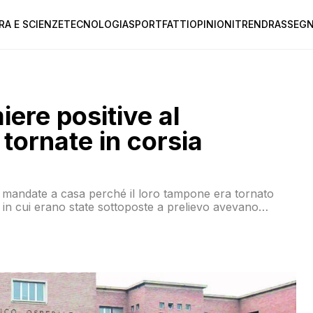
RA E SCIENZE
TECNOLOGIA
SPORT
FATTI
OPINIONI
TREND
RASSEGN
ere positive al
tornate in corsia
e mandate a casa perché il loro tampone era tornato
 in cui erano state sottoposte a prelievo avevano