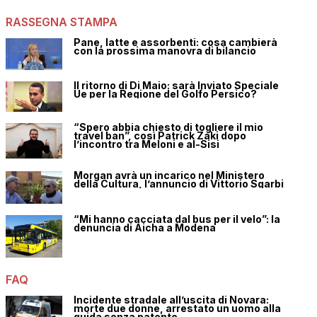
RASSEGNA STAMPA
Pane, latte e assorbenti: cosa cambierà
con la prossima manovra di bilancio
Il ritorno di Di Maio: sarà Inviato Speciale
Ue per la Regione del Golfo Persico?
“Spero abbia chiesto di togliere il mio
travel ban”, così Patrick Zaki dopo
l’incontro tra Meloni e al-Sisi
Morgan avrà un incarico nel Ministero
della Cultura, l’annuncio di Vittorio Sgarbi
“Mi hanno cacciata dal bus per il velo”: la
denuncia di Aicha a Modena
FAQ
Incidente stradale all’uscita di Novara:
morte due donne, arrestato un uomo alla
guida senza patente