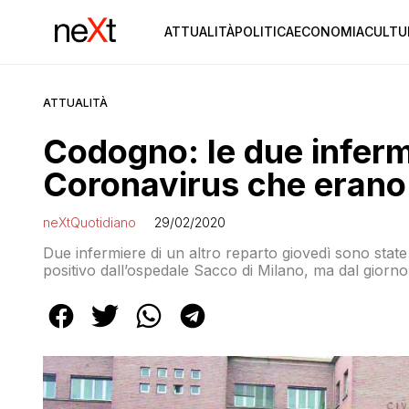
ATTUALITÀ
POLITICA
ECONOMIA
CULTU
ATTUALITÀ
Codogno: le due infermi
Coronavirus che erano 
neXtQuotidiano
29/02/2020
Due infermiere di un altro reparto giovedì sono stat
positivo dall’ospedale Sacco di Milano, ma dal giorno
continuato a lavorare